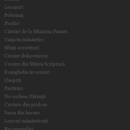
Locașuri
Pelerinaj
Predici
Cântări de la Sihăstria Putnei
Viața în mănăstire
Sfinți ocrotitori
Cuvânt duhovnicesc
Cuvânt din Sfânta Scriptură
Evanghelia in versuri
Oaspeți
Partituri
Ne vorbesc Părinții
Cuvinte din pridvor
Sarea din bucate
Leacuri mănăstirești
Recomandări