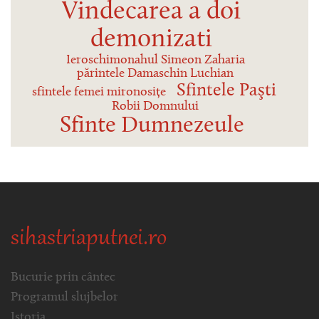
Vindecarea a doi
demonizati
Ieroschimonahul Simeon Zaharia
părintele Damaschin Luchian
Sfintele Paşti
sfintele femei mironosițe
Robii Domnului
Sfinte Dumnezeule
sihastriaputnei.ro
Bucurie prin cântec
Programul slujbelor
Istoria