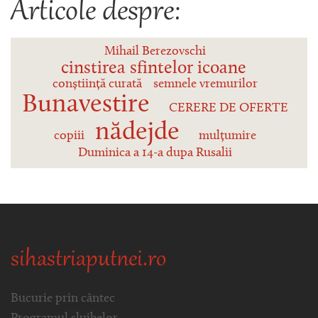
Articole despre:
Mihail Berezovschi
cinstirea sfintelor icoane
conștiință curată
semnele vremurilor
Bunavestire
CERERE DE OFERTE
nădejde
copiii
mulțumire
Duminica a 14-a dupa Rusalii
sihastriaputnei.ro
Bucurie prin cântec