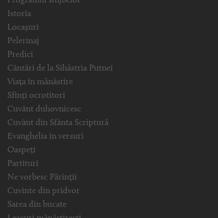
Programul slujbelor
Istoria
Locașuri
Pelerinaj
Predici
Cântări de la Sihăstria Putnei
Viața în mănăstire
Sfinți ocrotitori
Cuvânt duhovnicesc
Cuvânt din Sfânta Scriptură
Evanghelia in versuri
Oaspeți
Partituri
Ne vorbesc Părinții
Cuvinte din pridvor
Sarea din bucate