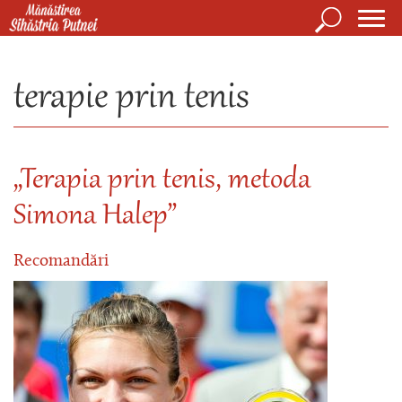
Mergi la conţinutul principal
Căutare
Form
Mănăstirea Sihăstria Putnei
de
terapie prin tenis
căuta
„Terapia prin tenis, metoda
Simona Halep”
Recomandări