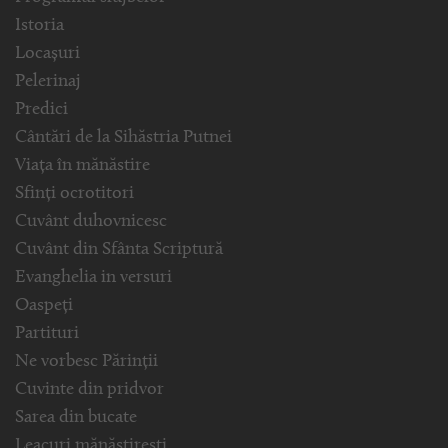
Istoria
Locașuri
Pelerinaj
Predici
Cântări de la Sihăstria Putnei
Viața în mănăstire
Sfinți ocrotitori
Cuvânt duhovnicesc
Cuvânt din Sfânta Scriptură
Evanghelia in versuri
Oaspeți
Partituri
Ne vorbesc Părinții
Cuvinte din pridvor
Sarea din bucate
Leacuri mănăstirești