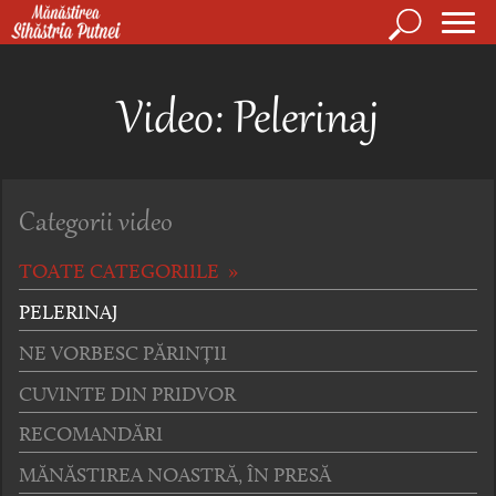
Mergi la conţinutul principal
Căutare
Form
Mănăstirea Sihăstria Putnei
de
Video: Pelerinaj
căuta
Categorii video
TOATE CATEGORIILE »
PELERINAJ
NE VORBESC PĂRINȚII
CUVINTE DIN PRIDVOR
RECOMANDĂRI
MĂNĂSTIREA NOASTRĂ, ÎN PRESĂ