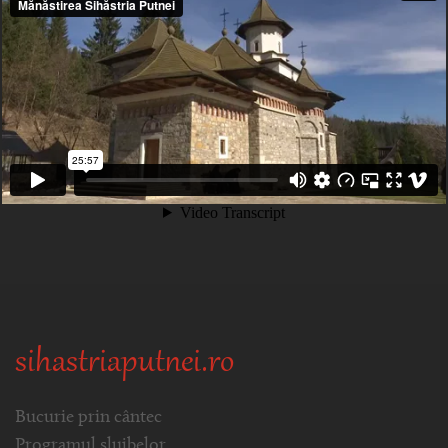
sihastriaputnei.ro
Bucurie prin cântec
Programul slujbelor