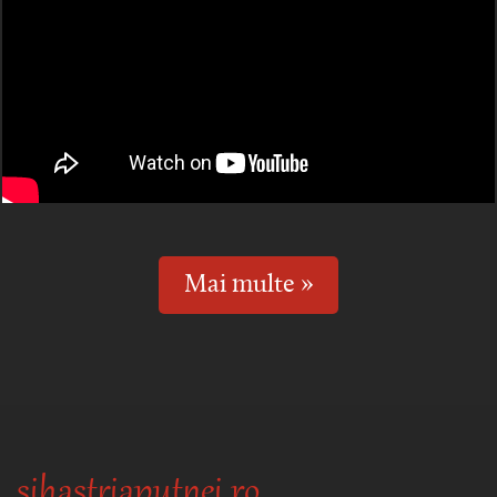
Mai multe »
sihastriaputnei.ro