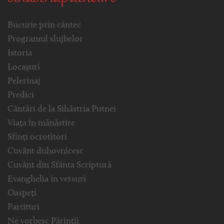
Bucurie prin cântec
Programul slujbelor
Istoria
Locașuri
Pelerinaj
Predici
Cântări de la Sihăstria Putnei
Viața în mănăstire
Sfinți ocrotitori
Cuvânt duhovnicesc
Cuvânt din Sfânta Scriptură
Evanghelia in versuri
Oaspeți
Partituri
Ne vorbesc Părinții