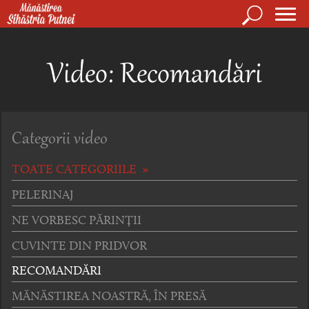
Mergi la conţinutul principal
Căutare
Form
Mănăstirea Sihăstria Putnei
de
Video: Recomandări
căuta
Categorii video
TOATE CATEGORIILE »
PELERINAJ
NE VORBESC PĂRINȚII
CUVINTE DIN PRIDVOR
RECOMANDĂRI
MĂNĂSTIREA NOASTRĂ, ÎN PRESĂ