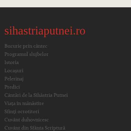
sihastriaputnei.ro
Bucurie prin cântec
Programul slujbelor
Istoria
Locașuri
Pelerinaj
Predici
Cântări de la Sihăstria Putnei
Viața în mănăstire
Sfinți ocrotitori
Cuvânt duhovnicesc
Cuvânt din Sfânta Scriptură