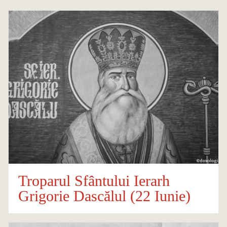
Troparul Sfântului Ierarh
Grigorie Dascălul (22 Iunie)