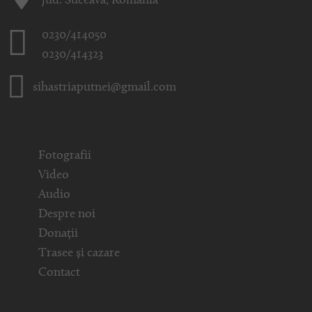
jud. Suceava, România
0230/414050
0230/414323
sihastriaputnei@gmail.com
Fotografii
Video
Audio
Despre noi
Donații
Trasee și cazare
Contact