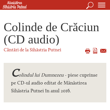
Mergi la conţinutul principal
Căutare
For
Mănăstirea Sihăstria Putnei
de
Colinde de Crăciun
căut
(CD audio)
Cântări de la Sihăstria Putnei
C
olindul lui Dumnezeu
- piese cuprinse
pe CD-ul audio editat de Mănăstirea
Sihăstria Putnei în anul 2016.