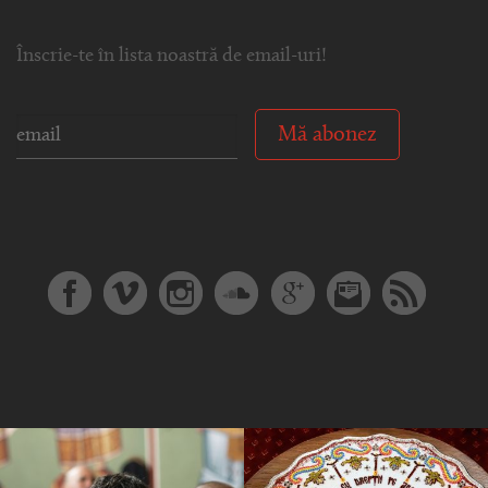
Înscrie-te în lista noastră de email-uri!
Mă abonez