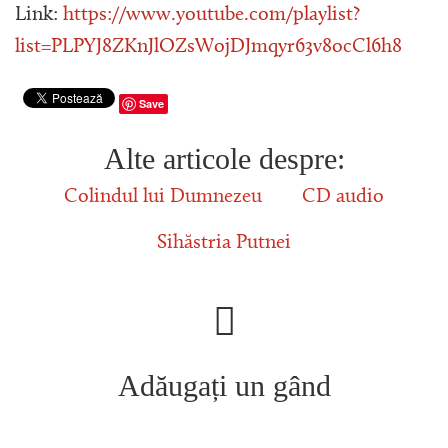
Link:
https://www.youtube.com/playlist?
list=PLPYJ8ZKnJlOZsWojDJmqyr63v8ocCl6h8
Save
Alte articole despre:
Colindul lui Dumnezeu
CD audio
Sihăstria Putnei
Adăugați un gând