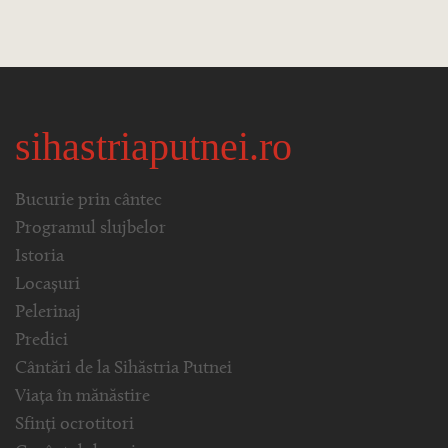
sihastriaputnei.ro
Bucurie prin cântec
Programul slujbelor
Istoria
Locașuri
Pelerinaj
Predici
Cântări de la Sihăstria Putnei
Viața în mănăstire
Sfinți ocrotitori