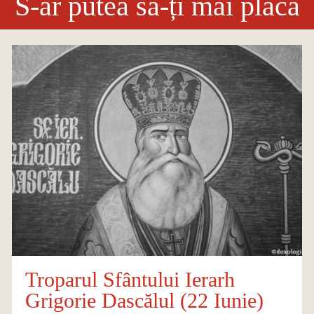
S-ar putea să-ți mai placă
Troparul Sfântului Ierarh
Grigorie Dascălul (22 Iunie)