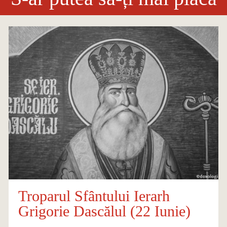
Troparul Sfântului Ierarh
Grigorie Dascălul (22 Iunie)