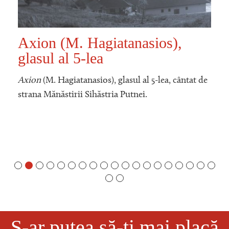
Axion (M. Hagiatanasios),
glasul al 5-lea
Axion
(M. Hagiatanasios), glasul al 5-lea, cântat de
strana Mănăstirii Sihăstria Putnei.
S-ar putea să-ți mai placă