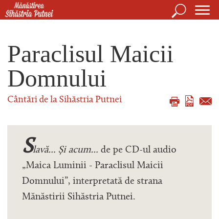
Mergi la conţinutul principal
Căutare
For
Mănăstirea Sihăstria Putnei
de
Paraclisul Maicii
căut
Domnului
Cântări de la Sihăstria Putnei
S
lavă... Și acum...
de pe CD-ul audio
„Maica Luminii - Paraclisul Maicii
Domnului”, interpretată de strana
Mănăstirii Sihăstria Putnei.