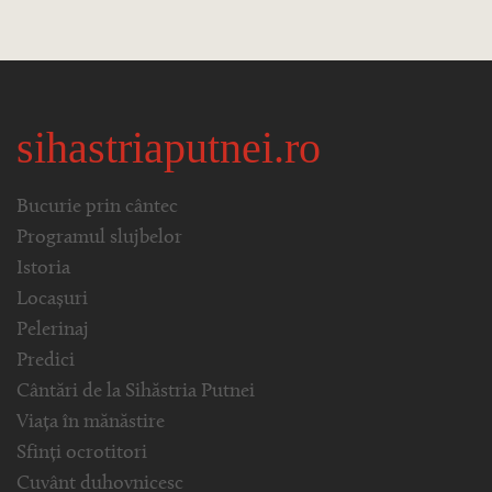
sihastriaputnei.ro
Bucurie prin cântec
Programul slujbelor
Istoria
Locașuri
Pelerinaj
Predici
Cântări de la Sihăstria Putnei
Viața în mănăstire
Sfinți ocrotitori
Cuvânt duhovnicesc