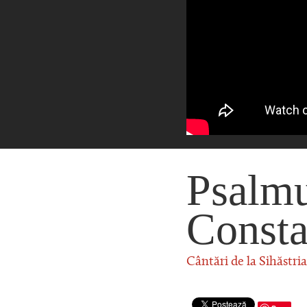
Psalmu
Consta
Cântări de la Sihăstri