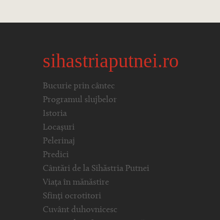
sihastriaputnei.ro
Bucurie prin cântec
Programul slujbelor
Istoria
Locașuri
Pelerinaj
Predici
Cântări de la Sihăstria Putnei
Viața în mănăstire
Sfinți ocrotitori
Cuvânt duhovnicesc