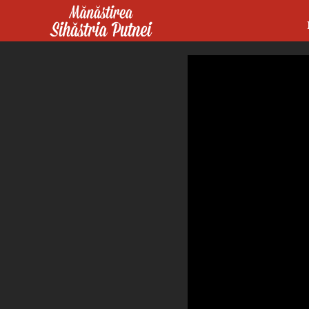
Mergi la conţinutul principal
Mănăstirea Sihăstria Putnei