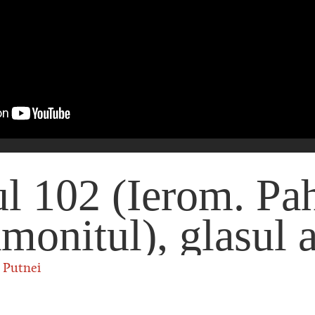
l 102 (Ierom. Pa
monitul), glasul a
a Putnei