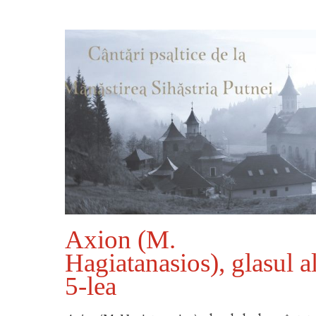
M.
Axion (M.
l al
Hagiatanasios), glasul a
5-lea