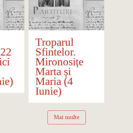
Troparul
222
Sfintelor.
ci
Mironosițe
Marta și
ie)
Maria (4
Iunie)
Mai multe