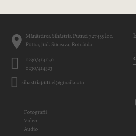
Mănăstirea Sihăstria Putnei 727455 loc.
Î
Putna, jud. Suceava, România
0230/414050
0230/414323
sihastriaputnei@gmail.com
Fotografii
Video
Audio