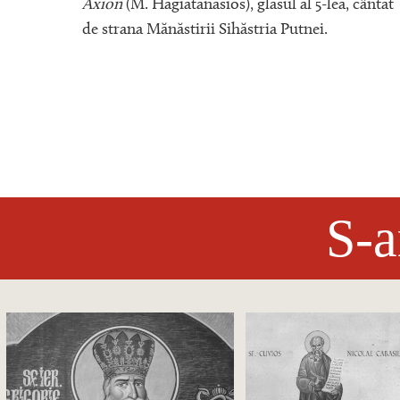
sul al
Axion
(M. Hagiatanasios), glasul al 5-lea, cântat
ia
de strana Mănăstirii Sihăstria Putnei.
S-a