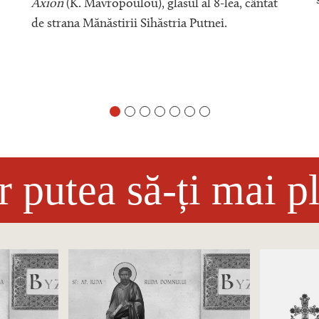
Axion
(K. Mavropoulou), glasul al 8-lea, cântat
de strana Mănăstirii Sihăstria Putnei.
r putea să-ți mai p