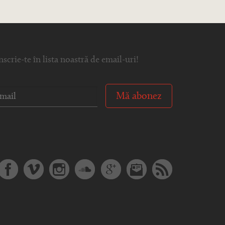
nscrie-te în lista noastră de email-uri!
Mă abonez