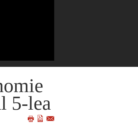
homie
l 5-lea