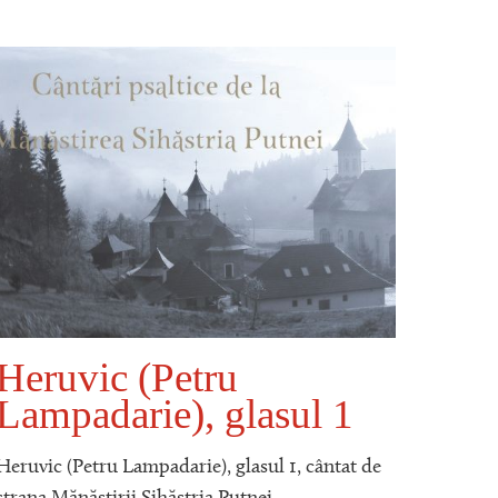
Heruvic (Petru
Să 
Lampadarie), glasul 1
rug
1
Heruvic (Petru Lampadarie), glasul 1, cântat de