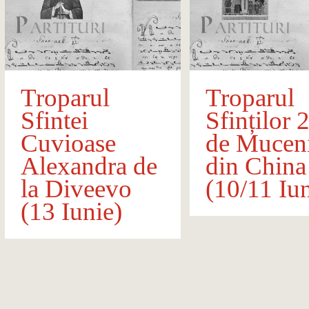
Troparul
Troparul
Sfintei
Sfinților 
Cuvioase
de Muceni
Alexandra de
din China
la Diveevo
(10/11 Iun
(13 Iunie)