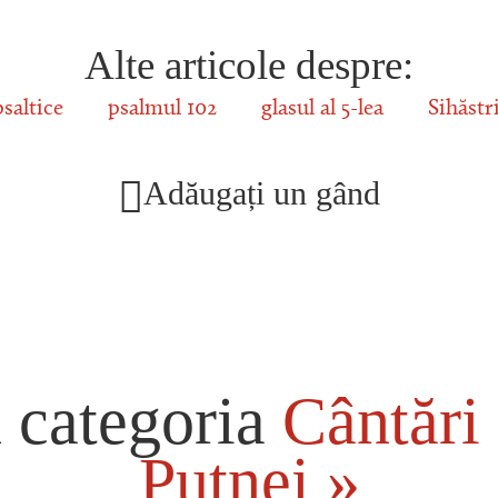
Alte articole despre:
psaltice
psalmul 102
glasul al 5-lea
Sihăstr
Adăugați un gând
 categoria
Cântări 
Putnei »