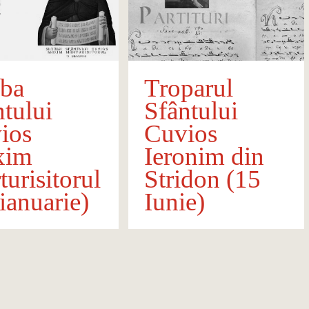
jba
Troparul
ntului
Sfântului
ios
Cuvios
xim
Ieronim din
urisitorul
Stridon (15
ianuarie)
Iunie)