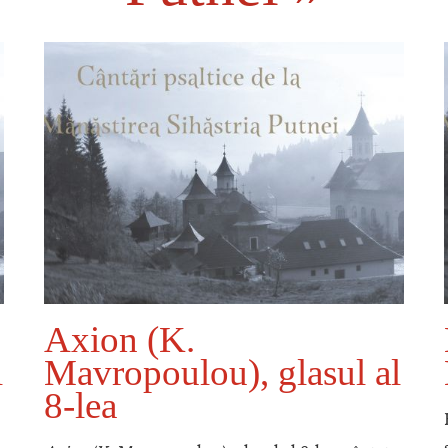
Axion (K.
l
Mavropoulou), glasul al
8-lea