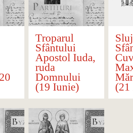
Troparul
Slu
Sfântului
Sfâ
Apostol Iuda,
Cuv
ruda
Ma
(20
Domnului
Mărt
(19 Iunie)
(21 