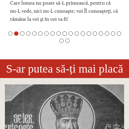
Care lumea nu poate să-L primească, pentru că
nu-L vede, nici nu-L cunoaşte; voi Îl cunoaşteţi, că
rămâne la voi şi în voi va fi!
S-ar putea să-ți mai placă