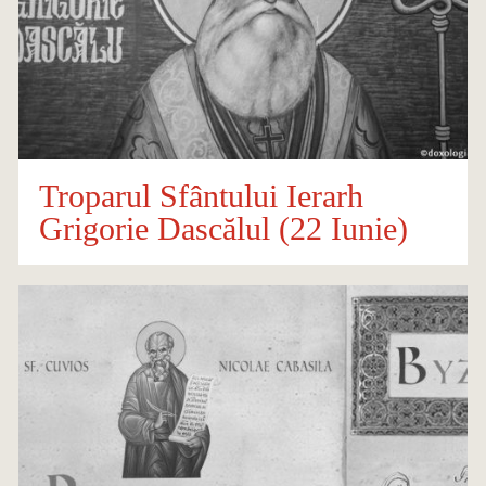
Troparul Sfântului Ierarh
Grigorie Dascălul (22 Iunie)