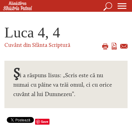
Mergi la conţinutul principal
Căutare
For
Mănăstirea Sihăstria Putnei
de
Luca 4, 4
căut
Cuvânt din Sfânta Scriptură
Ş
i a răspuns Iisus: „Scris este că nu
numai cu pâine va trăi omul, ci cu orice
cuvânt al lui Dumnezeu”.
Save