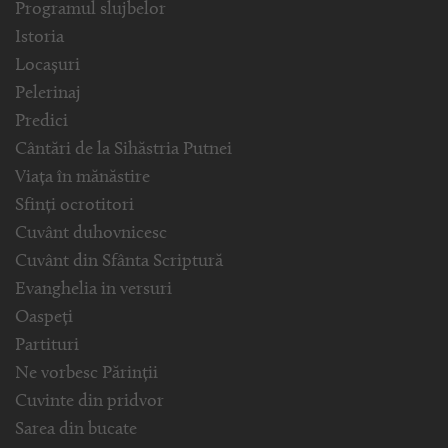
Programul slujbelor
Istoria
Locașuri
Pelerinaj
Predici
Cântări de la Sihăstria Putnei
Viața în mănăstire
Sfinți ocrotitori
Cuvânt duhovnicesc
Cuvânt din Sfânta Scriptură
Evanghelia in versuri
Oaspeți
Partituri
Ne vorbesc Părinții
Cuvinte din pridvor
Sarea din bucate