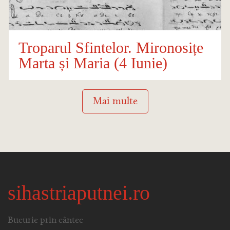
Troparul Sfintelor. Mironosițe
Marta și Maria (4 Iunie)
Mai multe
sihastriaputnei.ro
Bucurie prin cântec