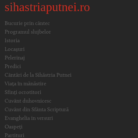
sihastriaputnei.ro
Bucurie prin cântec
Programul slujbelor
Istoria
Locașuri
Pelerinaj
Predici
Cântări de la Sihăstria Putnei
Viața în mănăstire
Sfinți ocrotitori
Cuvânt duhovnicesc
Cuvânt din Sfânta Scriptură
Evanghelia in versuri
Oaspeți
Partituri