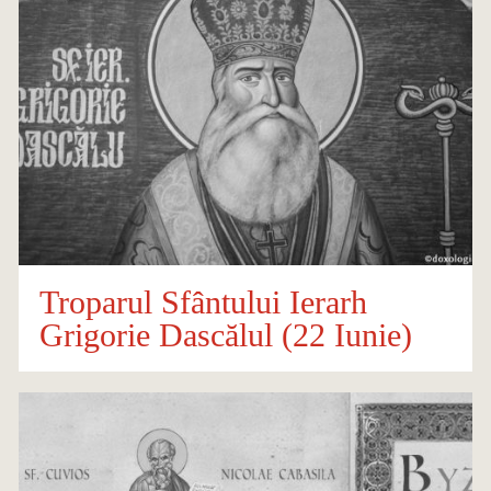
Troparul Sfântului Ierarh
Grigorie Dascălul (22 Iunie)