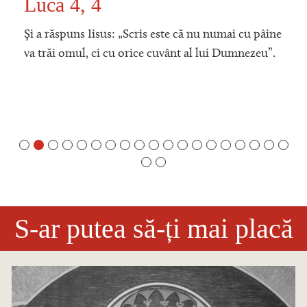
Luca 4, 4
Şi a răspuns Iisus: „Scris este că nu numai cu pâine
va trăi omul, ci cu orice cuvânt al lui Dumnezeu”.
S-ar putea să-ți mai placă