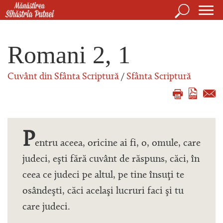
Mergi la conţinutul principal
Căutare
For
Mănăstirea Sihăstria Putnei
de
Romani 2, 1
căut
Cuvânt din Sfânta Scriptură
/
Sfânta Scriptură
P
entru aceea, oricine ai fi, o, omule, care
judeci, eşti fără cuvânt de răspuns, căci, în
ceea ce judeci pe altul, pe tine însuţi te
osândeşti, căci acelaşi lucruri faci şi tu
care judeci.