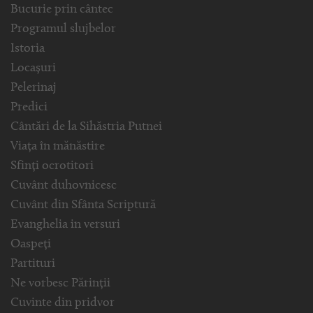
Bucurie prin cântec
Programul slujbelor
Istoria
Locașuri
Pelerinaj
Predici
Cântări de la Sihăstria Putnei
Viața în mănăstire
Sfinți ocrotitori
Cuvânt duhovnicesc
Cuvânt din Sfânta Scriptură
Evanghelia in versuri
Oaspeți
Partituri
Ne vorbesc Părinții
Cuvinte din pridvor