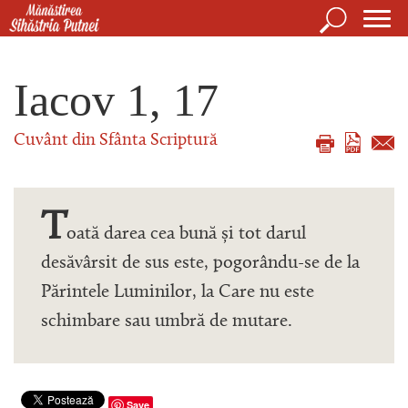
Mergi la conţinutul principal
Căutare
For
Mănăstirea Sihăstria Putnei
de
Iacov 1, 17
căut
Cuvânt din Sfânta Scriptură
T
oată darea cea bună și tot darul
desăvârsit de sus este, pogorându-se de la
Părintele Luminilor, la Care nu este
schimbare sau umbră de mutare.
Save