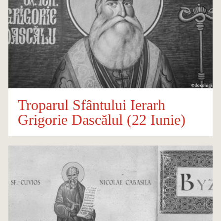
Troparul Sfântului Ierarh
Grigorie Dascălul (22 Iunie)