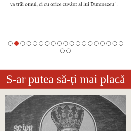
va trăi omul, ci cu orice cuvânt al lui Dumnezeu”.
S-ar putea să-ți mai placă