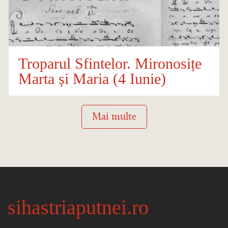
Troparul Sfintelor. Mironosițe
Marta și Maria (4 Iunie)
Mai multe
sihastriaputnei.ro