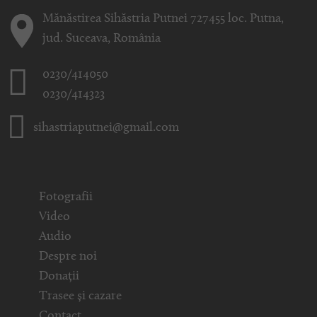
Mănăstirea Sihăstria Putnei 727455 loc. Putna,
jud. Suceava, România
0230/414050
0230/414323
sihastriaputnei@gmail.com
Fotografii
Video
Audio
Despre noi
Donații
Trasee și cazare
Contact