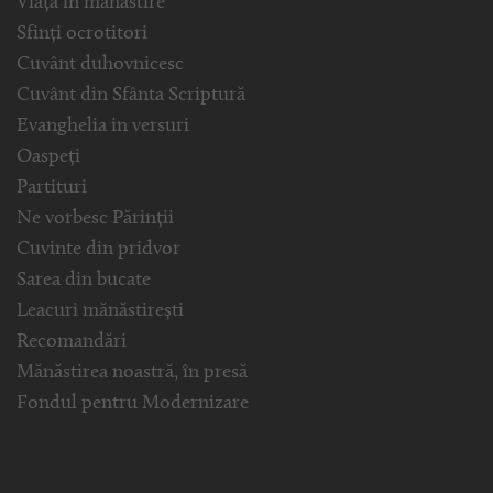
Viața în mănăstire
Sfinți ocrotitori
Cuvânt duhovnicesc
Cuvânt din Sfânta Scriptură
Evanghelia in versuri
Oaspeți
Partituri
Ne vorbesc Părinții
Cuvinte din pridvor
Sarea din bucate
Leacuri mănăstirești
Recomandări
Mănăstirea noastră, în presă
Fondul pentru Modernizare