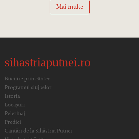
Mai multe
sihastriaputnei.ro
Bucurie prin cântec
Programul slujbelor
Istoria
Locașuri
Pelerinaj
Predici
Cântări de la Sihăstria Putnei