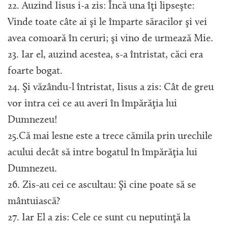
22. Auzind Iisus i-a zis: Încă una îţi lipseşte:
Vinde toate câte ai şi le împarte săracilor şi vei
avea comoară în ceruri; şi vino de urmează Mie.
23. Iar el, auzind acestea, s-a întristat, căci era
foarte bogat.
24. Şi văzându-l întristat, Iisus a zis: Cât de greu
vor intra cei ce au averi în împărăţia lui
Dumnezeu!
25.Că mai lesne este a trece cămila prin urechile
acului decât să intre bogatul în împărăţia lui
Dumnezeu.
26. Zis-au cei ce ascultau: Şi cine poate să se
mântuiască?
27. Iar El a zis: Cele ce sunt cu neputinţă la