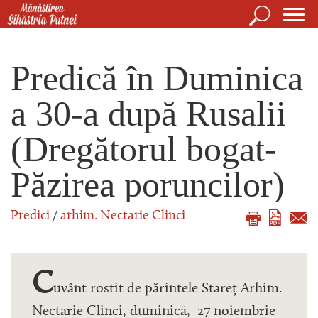
Mergi la conţinutul principal
Căutare
For
Mănăstirea Sihăstria Putnei
de
Predică în Duminica
căut
a 30-a după Rusalii
(Dregătorul bogat-
Păzirea poruncilor)
Predici
/
arhim. Nectarie Clinci
C
uvânt rostit de părintele Stareț Arhim.
Nectarie Clinci, duminică, 27 noiembrie