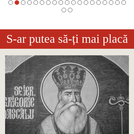
S-ar putea să-ți mai placă