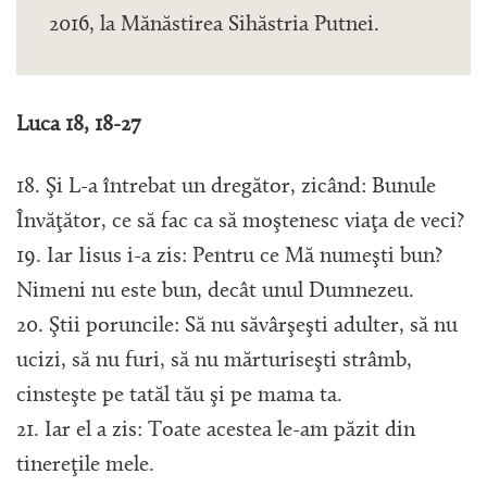
2016, la Mănăstirea Sihăstria Putnei.
Luca 18, 18-27
18. Şi L-a întrebat un dregător, zicând: Bunule
Învăţător, ce să fac ca să moştenesc viaţa de veci?
19. Iar Iisus i-a zis: Pentru ce Mă numeşti bun?
Nimeni nu este bun, decât unul Dumnezeu.
20. Ştii poruncile: Să nu săvârşeşti adulter, să nu
ucizi, să nu furi, să nu mărturiseşti strâmb,
cinsteşte pe tatăl tău şi pe mama ta.
21. Iar el a zis: Toate acestea le-am păzit din
tinereţile mele.