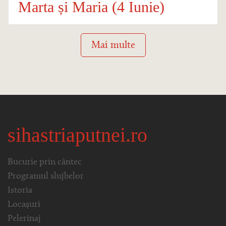
Marta și Maria (4 Iunie)
Mai multe
sihastriaputnei.ro
Bucurie prin cântec
Programul slujbelor
Istoria
Locașuri
Pelerinaj