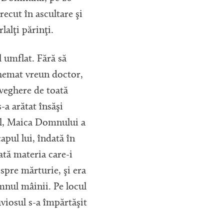
recut în ascultare şi
lalţi părinţi.
l umflat. Fără să
chemat vreun doctor,
iveghere de toată
-a arătat însăşi
 el, Maica Domnului a
apul lui, îndată în
ată materia care-i
spre mărturie, şi era
umnul mâinii. Pe locul
viosul s-a împărtăşit