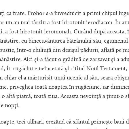
ţi ca frate, Prohor s-a învrednicit a primi chipul îng
r un an mai târziu a fost hirotonit ierodiacon. În an
ani, a fost hirotonit ieromonah. Curând după aceasta,
ănăstire, cu binecuvântarea bătrânului său, egumenul
pustie, într-o chiliuţă din desişul pădurii, aflată pe m
ănăstire. Aici şi-a făcut o grădină de zarzavat şi a adu
d, în rugăciune neîncetată şi citind Noul Testament, 
chiar el a mărturisit unui ucenic al său, seara obişnu
ume, priveghea toată noaptea în rugăciune, iar diminea
e o altă piatră, toată ziua. Aceasta nevoinţă a ţinut-o 
de nopţi.
noapte, trei tâlhari, crezând că sfântul primeşte bani 