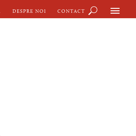
Căutare
I
DESPRE NOI
CONTACT
Formu
de
căutar