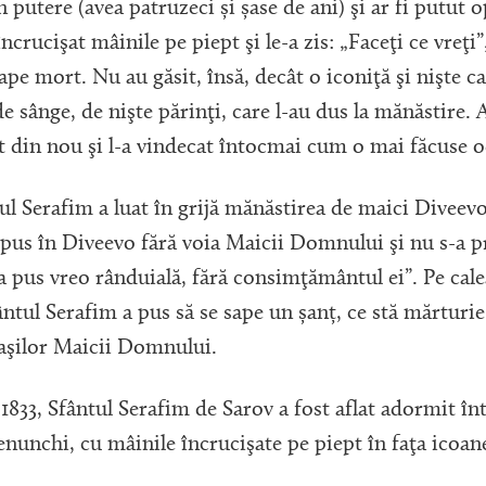
n putere (avea patruzeci și șase de ani) şi ar fi putut 
ncrucişat mâinile pe piept şi le-a zis: „Faceţi ce vreţi”,
ape mort. Nu au găsit, însă, decât o iconiţă şi nişte ca
 de sânge, de nişte părinţi, care l-au dus la mănăstire.
t din nou şi l-a vindecat întocmai cum o mai făcuse o
tul Serafim a luat în grijă mănăstirea de maici Diveevo
 pus în Diveevo fără voia Maicii Domnului şi nu s-a p
a pus vreo rânduială, fără consimţământul ei”. Pe cale
tul Serafim a pus să se sape un șanț, ce stă mărturie
aşilor Maicii Domnului.
 1833, Sfântul Serafim de Sarov a fost aflat adormit î
genunchi, cu mâinile încrucişate pe piept în faţa ico