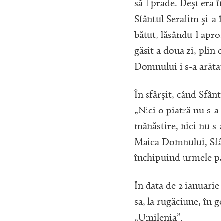
să-l prade. Deşi era î
Sfântul Serafim şi-a î
bătut, lăsându-l apro
găsit a doua zi, plin
Domnului i s-a arăta
În sfârşit, când Sfân
„Nici o piatră nu s-a
mănăstire, nici nu s-
Maica Domnului, Sfân
închipuind urmele p
În data de 2 ianuarie
sa, la rugăciune, în 
„Umilenia”.