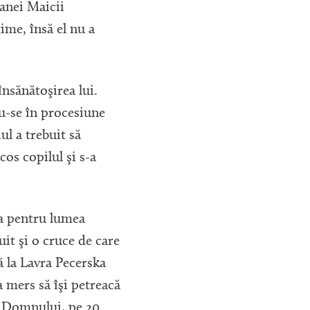
oanei Maicii
ime, însă el nu a
însănătoşirea lui.
du-se în procesiune
l a trebuit să
os copilul şi s-a
ra pentru lumea
it şi o cruce de care
ă la Lavra Pecerska
 mers să îşi petreacă
ii Domnului, pe 20