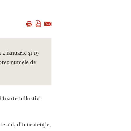
 2 ianuarie şi 19
 botez numele de
i foarte milostivi.
.
e ani, din neatenţie,