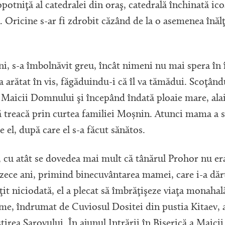
opotniţă al catedralei din oraş, catedrală închinată ic
Oricine s-ar fi zdrobit căzând de la o asemenea înălţ
ani, s-a îmbolnăvit greu, încât nimeni nu mai spera în 
 arătat în vis, făgăduindu-i că îl va tămădui. Scoţân
 Maicii Domnului şi începând îndată ploaie mare, alaiu
ă treacă prin curtea familiei Moșnin. Atunci mama a sc
e el, după care el s-a făcut sănătos.
, cu atât se dovedea mai mult că tânărul Prohor nu e
zece ani, primind binecuvântarea mamei, care i-a dăru
ţit niciodată, el a plecat să îmbrăţişeze viaţa monahal
me, îndrumat de Cuviosul Dositei din pustia Kitaev, a
stirea Sarovului. În ajunul Intrării în Biserică a Maic