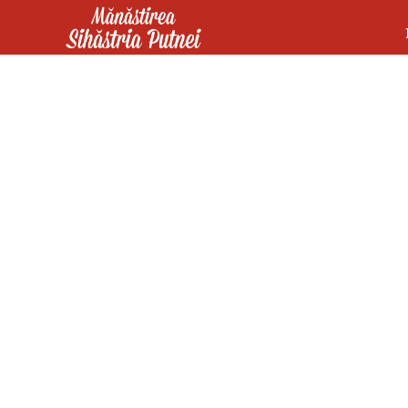
Mergi la conţinutul principal
Mănăstirea Sihăstria Putnei