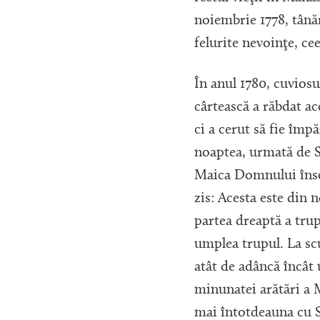
noiembrie 1778, tânăr
felurite nevoinţe, cee
În anul 1780, cuviosu
cârtească a răbdat ac
ci a cerut să fie împ
noaptea, urmată de Sf
Maica Domnului însoţ
zis: Acesta este din 
partea dreaptă a trup
umplea trupul. La scu
atât de adâncă încât 
minunatei arătări a 
mai întotdeauna cu Sf