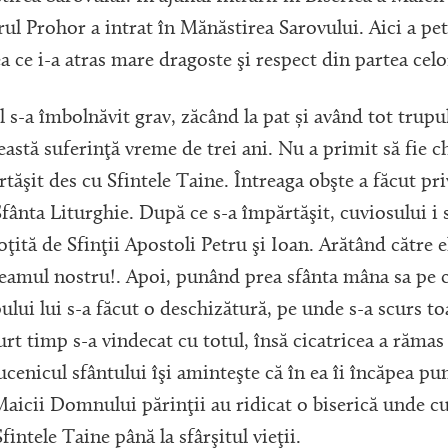
ul Prohor a intrat în Mănăstirea Sarovului. Aici a pet
a ce i-a atras mare dragoste şi respect din partea celor
l s-a îmbolnăvit grav, zăcând la pat și având tot trupu
eastă suferinţă vreme de trei ani. Nu a primit să fie 
ărtăşit des cu Sfintele Taine. Întreaga obşte a făcut pr
ânta Liturghie. După ce s-a împărtăşit, cuviosului i s
ită de Sfinţii Apostoli Petru şi Ioan. Arătând către
neamul nostru!. Apoi, punând prea sfânta mâna sa pe c
ului lui s-a făcut o deschizătură, pe unde s-a scurs to
rt timp s-a vindecat cu totul, însă cicatricea a rămas 
ucenicul sfântului îşi aminteşte că în ea îi încăpea p
Maicii Domnului părinţii au ridicat o biserică unde cu
intele Taine până la sfârşitul vieţii.