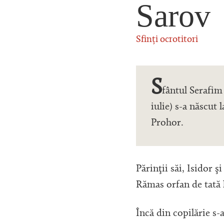
Sarov
Sfinți ocrotitori
S
fântul Serafim
iulie) s-a născut
Prohor.
Părinţii săi, Isidor ş
Rămas orfan de tată 
Încă din copilărie s-