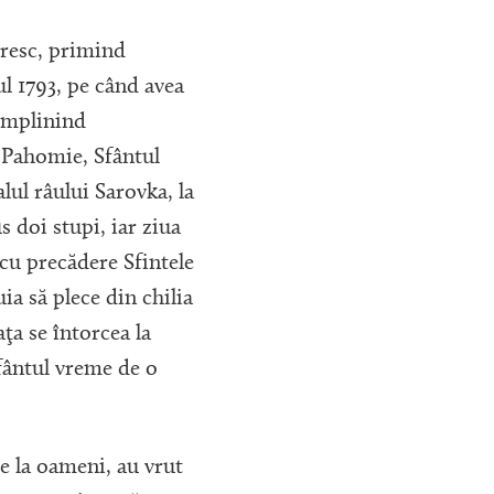
eresc, primind
ul 1793, pe când avea
 împlinind
 Pahomie, Sfântul
alul râului Sarovka, la
s doi stupi, iar ziua
cu precădere Sfintele
ia să plece din chilia
ţa se întorcea la
sfântul vreme de o
de la oameni, au vrut