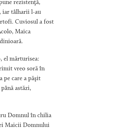
opune rezistenţă,
 iar tâlharii l-au
rtofi. Cuviosul a fost
 Acolo, Maica
dinioară.
, el mărturisea:
rimit vreo soră în
a pe care a păşit
 până astăzi,
ntru Domnul în chilia
anei Maicii Domnului