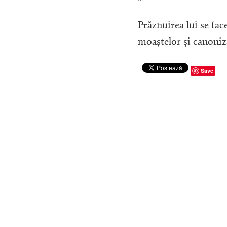
Prăznuirea lui se face
moaștelor și canoniză
Save