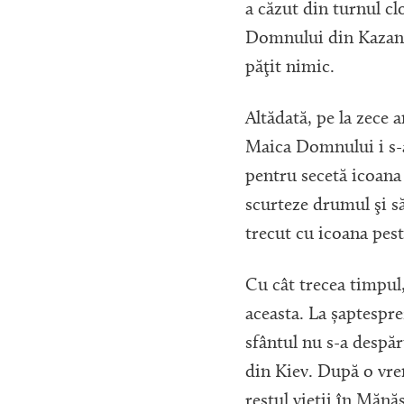
a căzut din turnul cl
Domnului din Kazan. 
păţit nimic.
Altădată, pe la zece 
Maica Domnului i s-a
pentru secetă icoana
scurteze drumul şi s
trecut cu icoana pest
Cu cât trecea timpul
aceasta.
La șaptespre
sfântul nu s-a despăr
din Kiev. După o vre
restul vieţii în Mănă