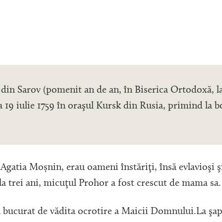
 din Sarov (pomenit an de an, în Biserica Ortodoxă, la
 la 19 iulie 1759 în oraşul Kursk din Rusia, primind la
i Agatia Moșnin, erau oameni înstăriţi, însă evlavioşi ş
la trei ani, micuţul Prohor a fost crescut de mama sa
a bucurat de vădita ocrotire a Maicii Domnului.La şapt