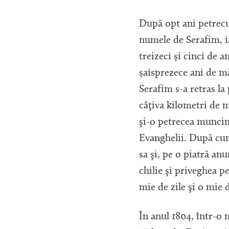
După opt ani petrecu
numele de Serafim, ia
treizeci și cinci de 
șaisprezece ani de m
Serafim s-a retras la 
câţiva kilometri de m
şi-o petrecea muncin
Evanghelii. După cum 
sa şi, pe o piatră an
chilie şi priveghea p
mie de zile şi o mie 
În anul 1804, într-o 