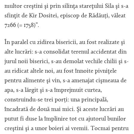
multor creştini şi prin silinţa stareţului Sila şi s-a
sfinţit de Kir Dositei, episcop de Rădăuți, văleat
7266 (= 1758)”.
În paralel cu zidirea bisericii, au fost realizate şi
alte lucrări: s-a consolidat terenul accidentat din
jurul noii biserici, s-au demolat vechile chilii şi s-
au ridicat altele noi, au fost înnoite pivniţele
pentru alimente şi vin, s-a amenajat cişmeaua de
apa, s-a lărgit şi s-a împrejmuit curtea,
construindu-se trei porți: una principală,
încadrată de două mai mici. Şi aceste lucrări au
putut fi duse la împlinire tot cu ajutorul bunilor
creştini şi a unor boieri ai vremii. Tocmai pentru