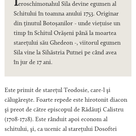
I
eroschimonahul Sila devine egumen al
Schitului în toamna anului 1753. Originar
din ținutul Botoșanilor - unde viețuise un
timp în Schitul Orășeni până la moartea
starețului său Ghedeon -, viitorul egumen
Sila vine la Sihăstria Putnei pe când avea
în jur de 17 ani.
Este primit de starețul Teodosie, care-l şi
călugăreşte. Foarte repede este hirotonit diacon
şi preot de către episcopul de Rădăuţi Calistru
(1708-1728). Este rânduit apoi econom al
schitului, şi, ca ucenic al starețului Dosoftei