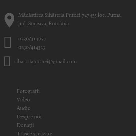
Mănăstirea Sihăstria Putnei 727455 loc. Putna,
jud. Suceava, România
0230/414050
0230/414323
sihastriaputnei@gmail.com
Fotografii
Video
Audio
Despre noi
Donații
Trasee și cazare