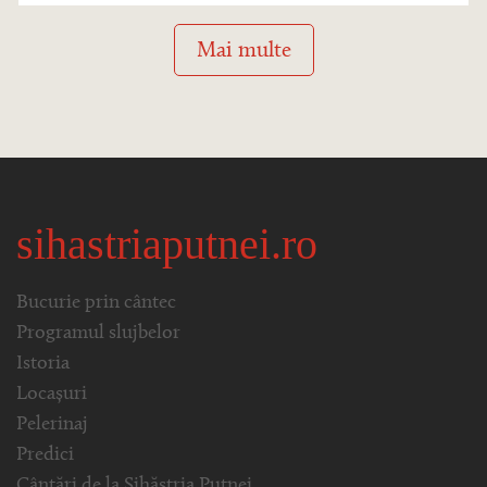
Mai multe
sihastriaputnei.ro
Bucurie prin cântec
Programul slujbelor
Istoria
Locașuri
Pelerinaj
Predici
Cântări de la Sihăstria Putnei