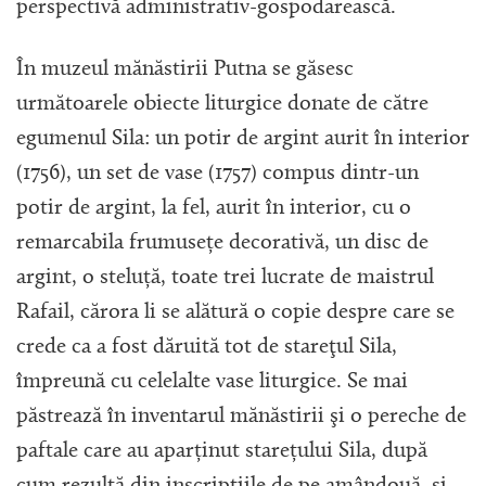
perspectivă administrativ-gospodarească.
În muzeul mănăstirii Putna se găsesc
următoarele obiecte liturgice donate de către
egumenul Sila: un potir de argint aurit în interior
(1756), un set de vase (1757) compus dintr-un
potir de argint, la fel, aurit în interior, cu o
remarcabila frumusețe decorativă, un disc de
argint, o steluță, toate trei lucrate de maistrul
Rafail, cărora li se alătură o copie despre care se
crede ca a fost dăruită tot de stareţul Sila,
împreună cu celelalte vase liturgice. Se mai
păstrează în inventarul mănăstirii şi o pereche de
paftale care au aparținut starețului Sila, după
cum rezultă din inscripțiile de pe amândouă, şi