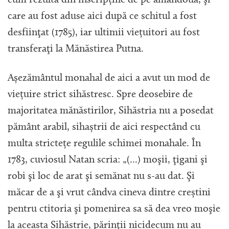
care au fost aduse aici după ce schitul a fost
desfiinţat (1785), iar ultimii viețuitori au fost
transferaţi la Mănăstirea Putna.
Așezământul monahal de aici a avut un mod de
viețuire strict sihăstresc. Spre deosebire de
majoritatea mănăstirilor, Sihăstria nu a posedat
pământ arabil, sihaștrii de aici respectând cu
multa strictețe regulile schimei monahale. În
1783, cuviosul Natan scria: „(...) moşii, ţigani şi
robi şi loc de arat şi semănat nu s-au dat. Şi
măcar de a şi vrut cândva cineva dintre creștini
pentru ctitoria şi pomenirea sa să dea vreo moşie
la aceasta Sihăstrie, părinţii nicidecum nu au