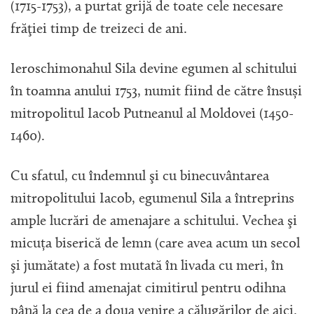
(1715-1753), a purtat grijă de toate cele necesare
frăţiei timp de treizeci de ani.
Ieroschimonahul Sila devine egumen al schitului
în toamna anului 1753, numit fiind de către însuși
mitropolitul Iacob Putneanul al Moldovei (1450-
1460).
Cu sfatul, cu îndemnul şi cu binecuvântarea
mitropolitului Iacob, egumenul Sila a întreprins
ample lucrări de amenajare a schitului. Vechea şi
micuța biserică de lemn (care avea acum un secol
şi jumătate) a fost mutată în livada cu meri, în
jurul ei fiind amenajat cimitirul pentru odihna
până la cea de a doua venire a călugărilor de aici.