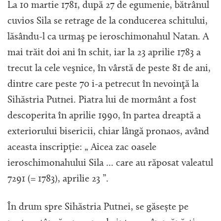
La 10 martie 1781, după 27 de egumenie, bătrânul
cuvios Sila se retrage de la conducerea schitului,
lăsându-l ca urmaş pe ieroschimonahul Natan. A
mai trăit doi ani în schit, iar la 23 aprilie 1783 a
trecut la cele veşnice, în vârstă de peste 81 de ani,
dintre care peste 70 i-a petrecut în nevoinţă la
Sihăstria Putnei. Piatra lui de mormânt a fost
descoperita în aprilie 1990, în partea dreaptă a
exteriorului bisericii, chiar lângă pronaos, având
aceasta inscripție: „ Aicea zac oasele
ieroschimonahului Sila ... care au răposat valeatul
7291 (= 1783), aprilie 23 ”.
În drum spre Sihăstria Putnei, se găsește pe