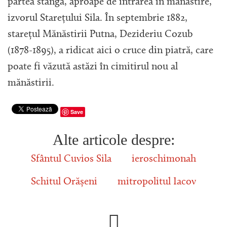
partea stângă, aproape de intrarea în mănăstire,
izvorul Starețului Sila. În septembrie 1882,
starețul Mănăstirii Putna, Dezideriu Cozub
(1878-1895), a ridicat aici o cruce din piatră, care
poate fi văzută astăzi în cimitirul nou al
mănăstirii.
Save
Alte articole despre:
Sfântul Cuvios Sila
ieroschimonah
Schitul Orășeni
mitropolitul Iacov