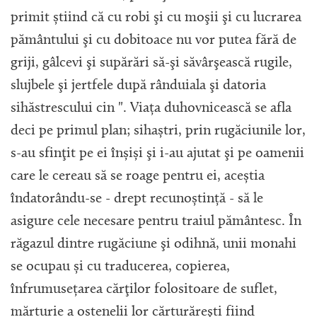
primit știind că cu robi şi cu moşii şi cu lucrarea
pământului şi cu dobitoace nu vor putea fără de
griji, gâlcevi şi supărări să-şi săvârşească rugile,
slujbele şi jertfele după rânduiala şi datoria
sihăstrescului cin ". Viața duhovnicească se afla
deci pe primul plan; sihaștri, prin rugăciunile lor,
s-au sfinţit pe ei înșiși şi i-au ajutat şi pe oamenii
care le cereau să se roage pentru ei, aceștia
îndatorându-se - drept recunoștință - să le
asigure cele necesare pentru traiul pământesc. În
răgazul dintre rugăciune şi odihnă, unii monahi
se ocupau și cu traducerea, copierea,
înfrumusețarea cărţilor folositoare de suflet,
mărturie a ostenelii lor cărturăreşti fiind