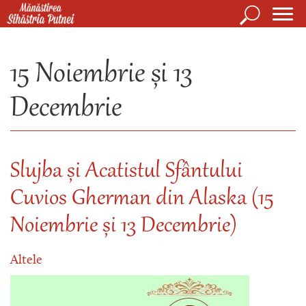
Mergi la conţinutul principal
Căutare
Form
Mănăstirea Sihăstria Putnei
de
15 Noiembrie și 13
căuta
Decembrie
Slujba și Acatistul Sfântului
Cuvios Gherman din Alaska (15
Noiembrie și 13 Decembrie)
Altele