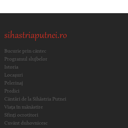
sihastriaputnei.ro
Bucurie prin cântec
Programul slujbelor
Istoria
Locașuri
Pelerinaj
Predici
Cântări de la Sihăstria Putnei
Viața în mănăstire
Sfinți ocrotitori
Cuvânt duhovnicesc