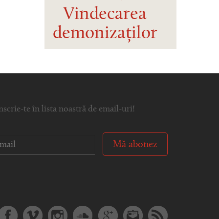
Vindecarea
demonizaților
nscrie-te în lista noastră de email-uri!
Mă abonez