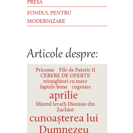
PRESĂ
FONDUL PENTRU
MODERNIZARE
Articole despre:
Pricesne
File de Pateric II
CERERE DE OFERTE
triunghiuri cu mere
faptele bune
cugetare
aprilie
Sfântul Ierarh Dionisie din
Zachint
cunoașterea lui
Dumnezeu