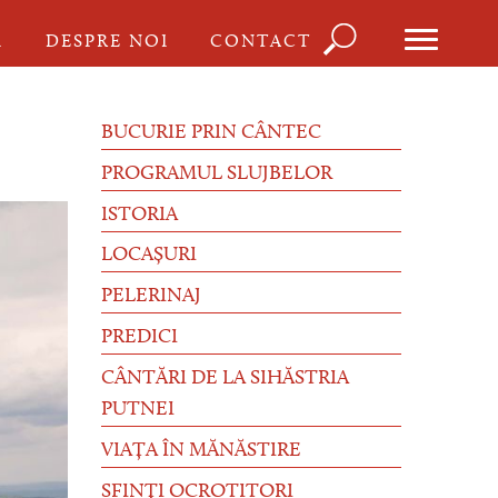
Căutare
I
DESPRE NOI
CONTACT
Formula
de
BUCURIE PRIN CÂNTEC
căutare
PROGRAMUL SLUJBELOR
ISTORIA
LOCAȘURI
PELERINAJ
PREDICI
CÂNTĂRI DE LA SIHĂSTRIA
PUTNEI
VIAȚA ÎN MĂNĂSTIRE
SFINȚI OCROTITORI