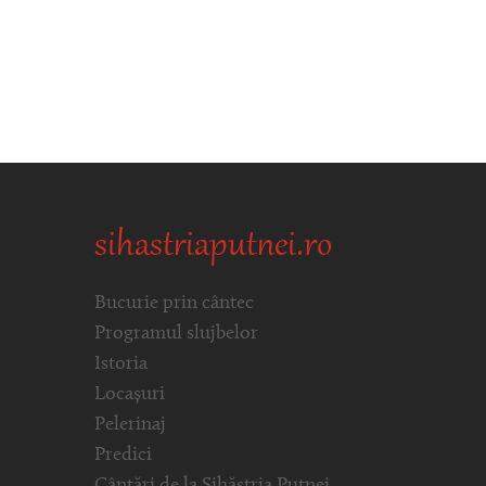
sihastriaputnei.ro
Bucurie prin cântec
Programul slujbelor
Istoria
Locașuri
Pelerinaj
Predici
Cântări de la Sihăstria Putnei