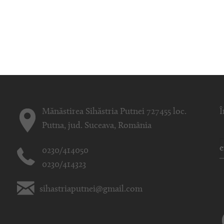
Mănăstirea Sihăstria Putnei 727455 loc.
Î
Putna, jud. Suceava, România
0230/414050
0230/414323
sihastriaputnei@gmail.com