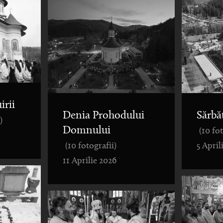
irii
Denia Prohodului
Sărbă
)
Domnului
(10 fo
(10 fotografii)
5 April
11 Aprilie 2026