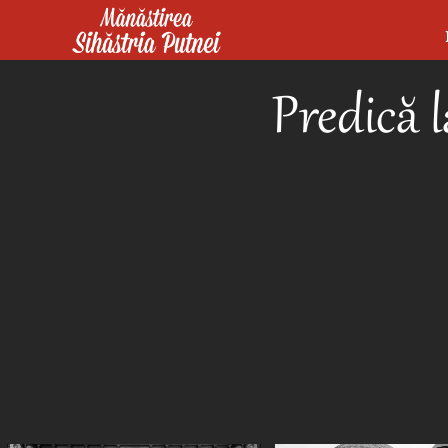
Mergi la conţinutul principal
Mănăstirea Sihăstria Putnei
Predică 