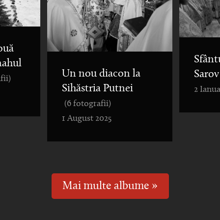
ouă
Sfânt
nahul
Un nou diacon la
Sarov
fii)
Sihăstria Putnei
2 Ianua
(6 fotografii)
1 August 2025
Mai multe albume »