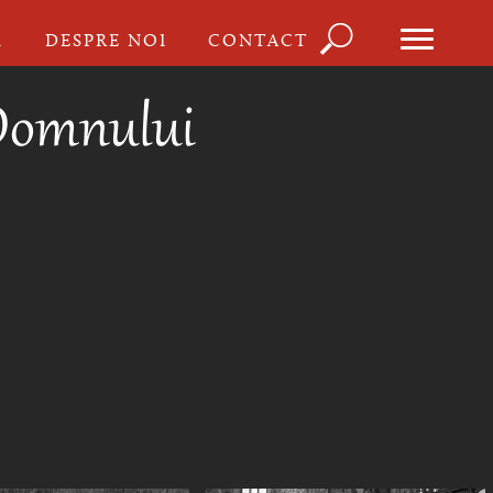
Căutare
I
DESPRE NOI
CONTACT
Formula
de
 Domnului
căutare