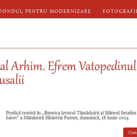
FONDUL PENTRU MODERNIZARE
FOTOGRAFI
 al Arhim. Efrem Vatopedinul
salii
Predică rostită în ,,Biserica Izvorul Tămăduirii și Sfântul Serafim
Sarov'' a Mănăstirii Sihăstria Putnei, duminică, 18 Iunie 2023.
Con