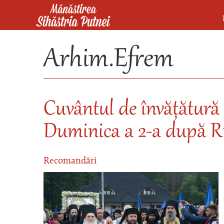
Mergi la conţinutul principal
Mănăstirea Sihăstria Putnei
Arhim.Efrem
Cuvântul de învățătură
Duminica a 2-a după Ru
Recomandări