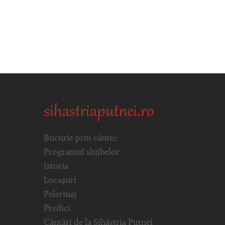
sihastriaputnei.ro
Bucurie prin cântec
Programul slujbelor
Istoria
Locașuri
Pelerinaj
Predici
Cântări de la Sihăstria Putnei