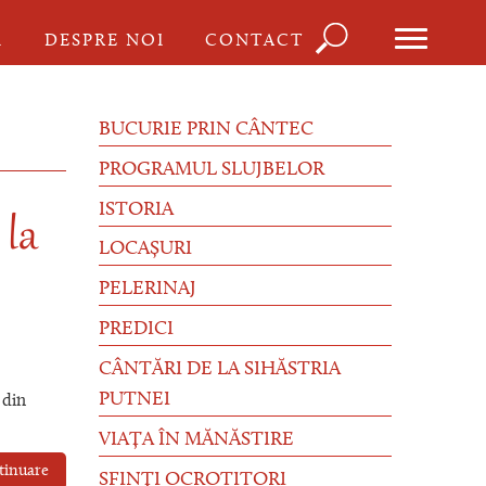
Căutare
I
DESPRE NOI
CONTACT
Formula
de
BUCURIE PRIN CÂNTEC
căutare
PROGRAMUL SLUJBELOR
ISTORIA
 la
LOCAȘURI
PELERINAJ
PREDICI
CÂNTĂRI DE LA SIHĂSTRIA
PUTNEI
 din
VIAȚA ÎN MĂNĂSTIRE
tinuare
SFINȚI OCROTITORI