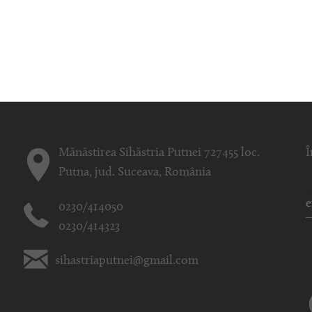
Mănăstirea Sihăstria Putnei 727455 loc.
Î
Putna, jud. Suceava, România
0230/414050
0230/414323
sihastriaputnei@gmail.com