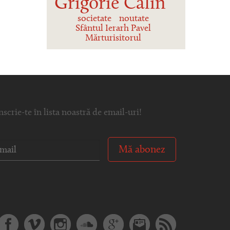
Grigorie Călin
societate
noutate
Sfântul Ierarh Pavel
Mărturisitorul
nscrie-te în lista noastră de email-uri!
Mă abonez