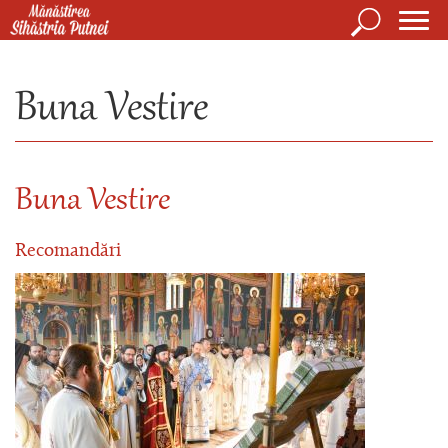
Mergi la conţinutul principal
Căutare
Form
Mănăstirea Sihăstria Putnei
de
Buna Vestire
căuta
Buna Vestire
Recomandări