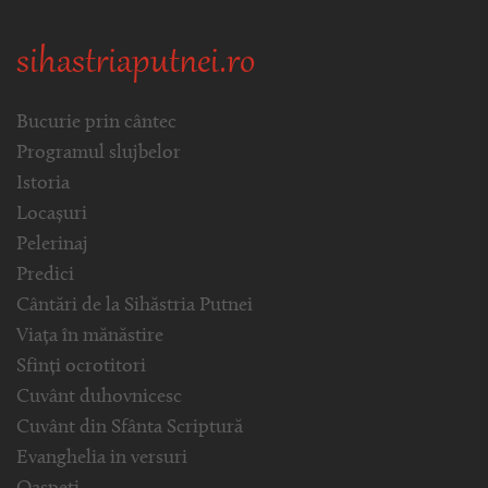
sihastriaputnei.ro
Bucurie prin cântec
Programul slujbelor
Istoria
Locașuri
Pelerinaj
Predici
Cântări de la Sihăstria Putnei
Viața în mănăstire
Sfinți ocrotitori
Cuvânt duhovnicesc
Cuvânt din Sfânta Scriptură
Evanghelia in versuri