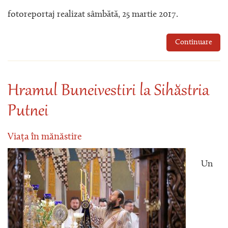
fotoreportaj realizat sâmbătă, 25 martie 2017.
Continuare
Hramul Buneivestiri la Sihăstria
Putnei
Viața în mănăstire
Un