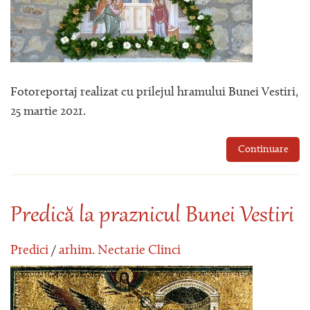
Fotoreportaj realizat cu prilejul hramului Bunei Vestiri,
25 martie 2021.
Continuare
Predică la praznicul Bunei Vestiri
Predici
/
arhim. Nectarie Clinci