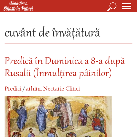
Mergi la conţinutul principal
Căutare
Form
Mănăstirea Sihăstria Putnei
de
cuvânt de învățătură
căuta
Predică în Duminica a 8-a după
Rusalii (Înmulțirea pâinilor)
Predici
/
arhim. Nectarie Clinci