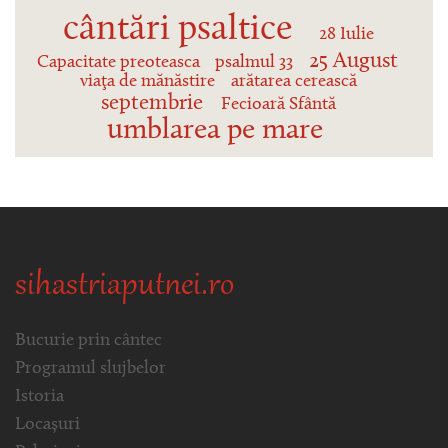
cântări psaltice
28 Iulie
25 August
Capacitate preoteasca
psalmul 33
viaţa de mănăstire
arătarea cerească
septembrie
Fecioară Sfântă
umblarea pe mare
sihastriaputnei.ro
Bucurie prin cântec
Programul slujbelor
Istoria
Locașuri