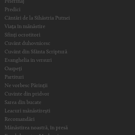
Pelerinaj
Predici
Cântări de la Sihăstria Putnei
Viața în mănăstire
Sfinți ocrotitori
Cuvânt duhovnicesc
Cuvânt din Sfânta Scriptură
Evanghelia in versuri
Oaspeți
Partituri
Ne vorbesc Părinții
Cuvinte din pridvor
Sarea din bucate
Leacuri mănăstirești
Recomandări
Mănăstirea noastră, în presă