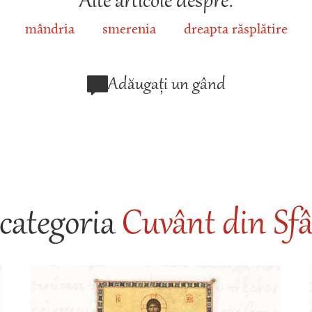
Alte articole despre:
mândria
smerenia
dreapta răsplătire
Adăugați un gând
categoria
Cuvânt din Sfâ