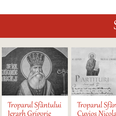
Troparul Sfântului
Troparul Sfân
Ierarh Grigorie
Cuvios Nicol