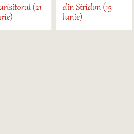
risitorul (21
din Stridon (15
rie)
Iunie)