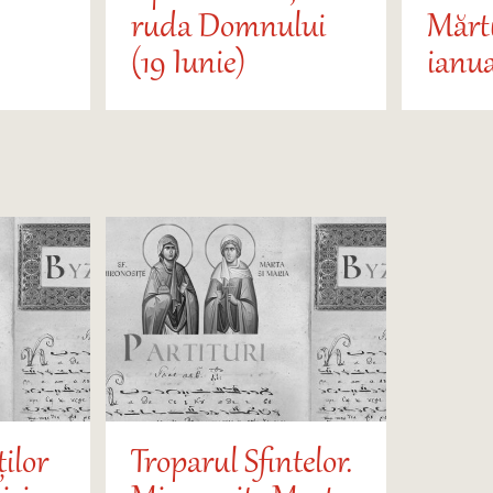
ruda Domnului
Mărtu
(19 Iunie)
ianua
ților
Troparul Sfintelor.