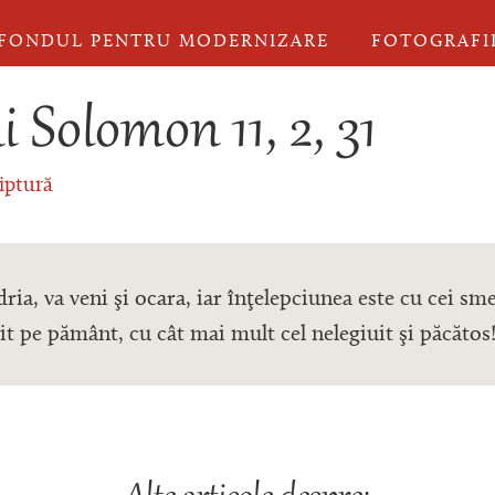
FONDUL PENTRU MODERNIZARE
FOTOGRAFI
ui Solomon 11, 2, 31
iptură
ia, va veni şi ocara, iar înţelepciunea este cu cei smeri
tit pe pământ, cu cât mai mult cel nelegiuit şi păcătos