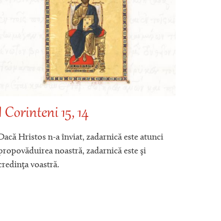
I Corinteni 15, 14
Mate
Dacă Hristos n-a înviat, zadarnică este atunci
Osana F
propovăduirea noastră, zadarnică este şi
vine î
credinţa voastră.
sus!