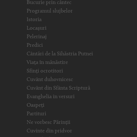
Bucurie prin cântec
Programul slujbelor
Istoria
Locașuri
Pelerinaj
Predici
Cântări de la Sihăstria Putnei
Viața în mănăstire
Sfinți ocrotitori
Cuvânt duhovnicesc
Cuvânt din Sfânta Scriptură
Evanghelia in versuri
Oaspeți
Partituri
Ne vorbesc Părinții
Cuvinte din pridvor