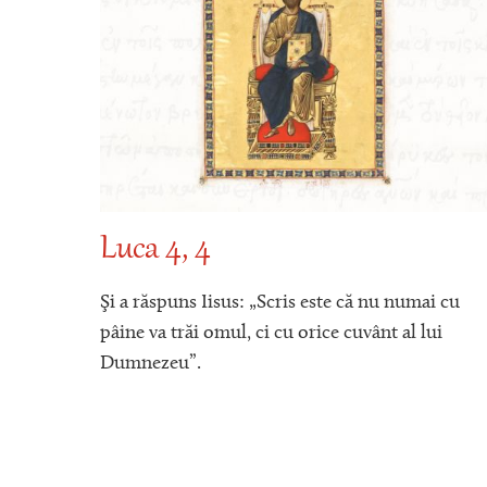
Luca 4, 4
ă (a
Şi a răspuns Iisus: „Scris este că nu numai cu
rintr-
pâine va trăi omul, ci cu orice cuvânt al lui
şi
Dumnezeu”.
toţi