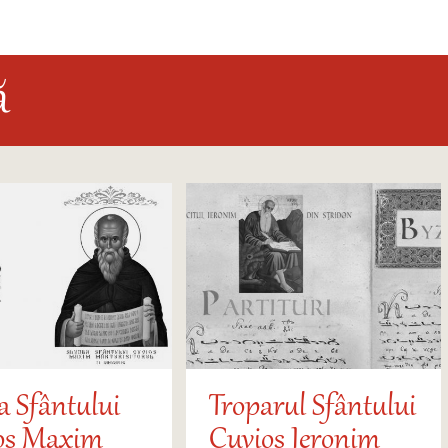
ă
a Sfântului
Troparul Sfântului
os Maxim
Cuvios Ieronim