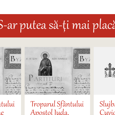
S-ar putea să-ți mai plac
tului
Troparul Sfântului
Slujb
ae
Apostol Iuda,
Cuvi