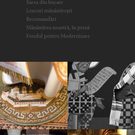
Sarea din bucate
Leacuri mănăstirești
Recomandări
Mănăstirea noastră, în presă
Fondul pentru Modernizare