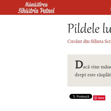
Mergi la conţinutul principal
Mănăstirea Sihăstria Putnei
Pildele l
Cuvânt din Sfânta Scr
D
acă vine mândr
drept este răsplă
Save