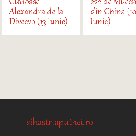
Cuvioase
222 de Mucen
Alexandra de la
din China (10
Diveevo (13 Iunie)
Iunie)
sihastriaputnei.ro