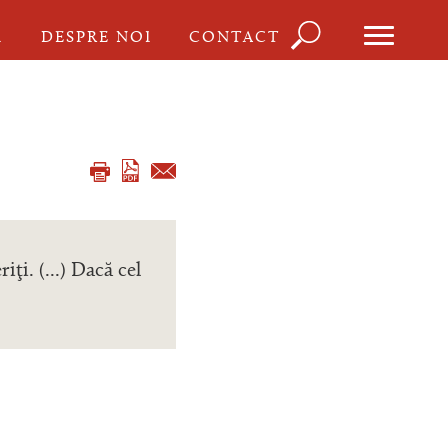
Căutare
I
DESPRE NOI
CONTACT
Formula
de
căutare
ţi. (...) Dacă cel
!