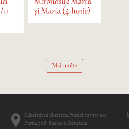
ici
Mironosițe Marta
/11
și Maria (4 Iunie)
Mai multe
Mănăstirea Sihăstria Putnei 727455 loc.
Î
Putna, jud. Suceava, România