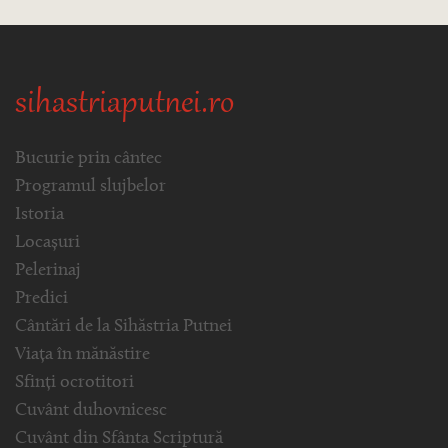
sihastriaputnei.ro
Bucurie prin cântec
Programul slujbelor
Istoria
Locașuri
Pelerinaj
Predici
Cântări de la Sihăstria Putnei
Viața în mănăstire
Sfinți ocrotitori
Cuvânt duhovnicesc
Cuvânt din Sfânta Scriptură