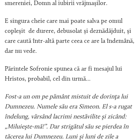
smereniei, Domn al iubirii vrăjmașilor.
E singura cheie care mai poate salva pe omul
copleșit de durere, debusolat și deznădăjduit, și
care caută într-altă parte ceea ce are la îndemână,
dar nu vede.
Părintele Sofronie spunea că ar fi mesajul lui
Hristos, probabil, cel din urmă...
Fost-a un om pe pământ mistuit de dorinţa lui
Dumnezeu. Numele său era Simeon. El s-a rugat
îndelung, vărsând lacrimi nestăvilite şi zicând:
„Miluieşte-mă!”. Dar strigătul său se pierdea în
tăcerea lui Dumnezeu. Luni şi luni de zile a