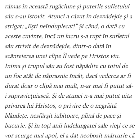
rămas în această rugăciune şi puterile sufletului
său s-au istovit. Atunci a căzut în deznădejde şi a
strigat: „Eşti neînduplecat!” Şi când, o dată cu
aceste cuvinte, încă un lucru s-a rupt în sufletul
său strivit de deznădejde, dintr-o dată în
scânteierea unei clipe Îl vede pe Hristos viu.
Inima şi trupul său au fost năpădite cu totul de
un foc atât de năprasnic încât, dacă vederea ar fi
durat doar o clipă mai mult, n-ar mai fi putut să-
i supravieţuiască. Şi de atunci n-a mai putut uita
privirea lui Hristos, o privire de o negrăită
blândeţe, nesfârşit iubitoare, plină de pace şi
bucurie. Şi în toţi anii îndelungatei sale vieţi ce se
vor scurge mai apoi, el a dat neobosit mărturie că