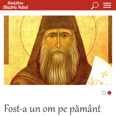
Mergi la conţinutul principal
Căutare
Form
Mănăstirea Sihăstria Putnei
de
căuta
Fost-a un om pe pământ