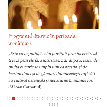
Programul liturgic în perioada
următoare
„Este cu neputință celui povățuit prin încercări să
treacă prin ele fără întristare. Dar după aceasta, de
multă bucurie se umplu unii ca aceștia, și de
lacrimi dulci și de gânduri dumnezeiești toți câți
au cultivat osteneala și necazurile în inimile lor.”
(Sf Ioan Carpatiul)