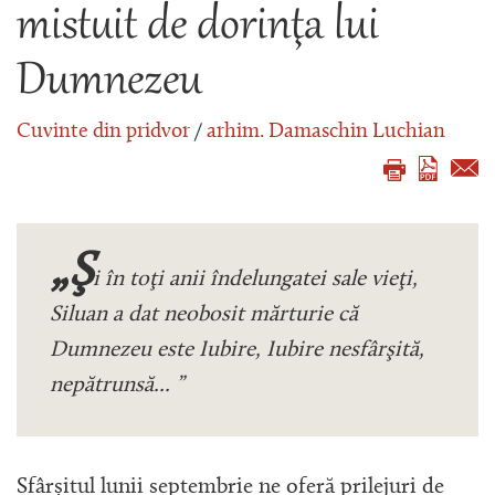
mistuit de dorinţa lui
Dumnezeu
Cuvinte din pridvor
/
arhim. Damaschin Luchian
„Ş
i în toţi anii îndelungatei sale vieţi,
Siluan a dat neobosit mărturie că
Dumnezeu este Iubire, Iubire nesfârşită,
nepătrunsă... ”
Sfârșitul lunii septembrie ne oferă prilejuri de