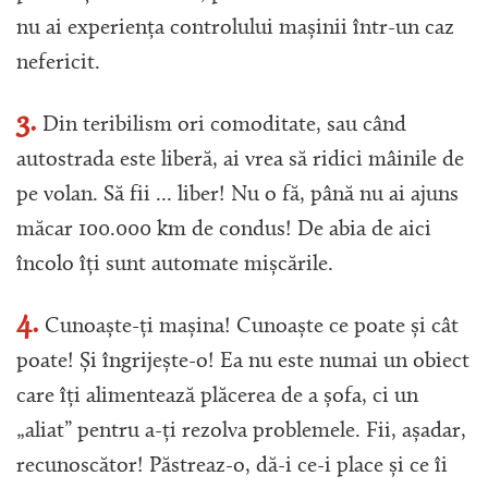
nu ai experiența controlului mașinii într-un caz
nefericit.
3.
Din teribilism ori comoditate, sau când
autostrada este liberă, ai vrea să ridici mâinile de
pe volan. Să fii ... liber! Nu o fă, până nu ai ajuns
măcar 100.000 km de condus! De abia de aici
încolo îți sunt automate mișcările.
4.
Cunoaște-ți mașina! Cunoaște ce poate și cât
poate! Și îngrijește-o! Ea nu este numai un obiect
care îți alimentează plăcerea de a șofa, ci un
„aliat” pentru a-ți rezolva problemele. Fii, așadar,
recunoscător! Păstreaz-o, dă-i ce-i place și ce îi