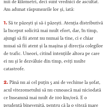
mii de kilometri, deci sunt vrednici de ascultat.
Am adunat răspunsurile lor și, iată:
1.
Să te păzești și să-i păzești. Atenția distributivă
la început solicită mai mult efort, dar, în timp,
ajungi să fii atent nu numai la tine, ci e chiar
musai să fii atent și la mașina și direcția colegilor
de trafic. Uneori, citind intențiile altora pe care
ei nu și le dezvăluie din timp, eviți multe
catastrofe.
2.
Până nu ai cel puțin 5 ani de vechime la șofat,
acul vitezometului să nu cunoască mai niciodată
ce înseamnă mai mult de 100 km/oră. E o
prudență binevenită, pentru că la o viteză mare