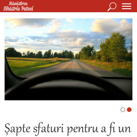
Mergi la conţinutul principal
Căutare
Form
Mănăstirea Sihăstria Putnei
de
căuta
Șapte sfaturi pentru a fi un