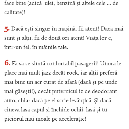
face bine (adică ulei, benzină și altele cele ... de
calitate)!
5.
Dacă ești singur în mașină, fii atent! Dacă mai
sunt și alții, fii de două ori atent! Viața lor e,
într-un fel, în mâinile tale.
6.
Fă să se simtă confortabil pasagerii! Unora le
place mai mult jazz decât rock, iar alții preferă
mai bine un aer curat de afară (dacă și pe unde
mai găsești!), decât puternicul iz de deodorant
auto, chiar dacă pe el scrie levănțică. Și dacă
cineva lasă capul și închide ochii, lasă și tu
piciorul mai moale pe accelerație!