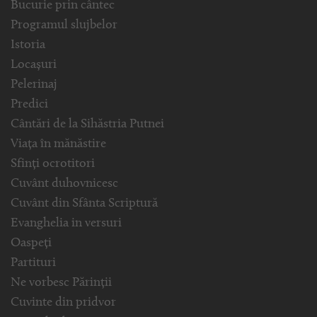
Bucurie prin cântec
Programul slujbelor
Istoria
Locașuri
Pelerinaj
Predici
Cântări de la Sihăstria Putnei
Viața în mănăstire
Sfinți ocrotitori
Cuvânt duhovnicesc
Cuvânt din Sfânta Scriptură
Evanghelia in versuri
Oaspeți
Partituri
Ne vorbesc Părinții
Cuvinte din pridvor