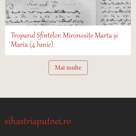
Troparul Sfintelor. Mironosițe Marta și
Maria (4 Iunie)
Mai multe
sihastriaputnei.ro