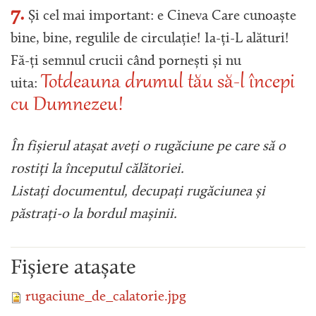
7.
Și cel mai important: e Cineva Care cunoaște
bine, bine, regulile de circulație! Ia-ți-L alături!
Fă-ți semnul crucii când pornești și nu
Totdeauna drumul tău să-l începi
uita:
cu Dumnezeu!
În fișierul atașat aveți o rugăciune pe care să o
rostiți la începutul călătoriei.
Listați documentul, decupați rugăciunea și
păstrați-o la bordul mașinii.
Fișiere atașate
rugaciune_de_calatorie.jpg