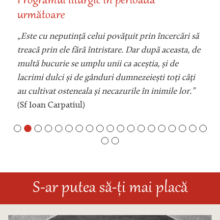
Programul liturgic în perioada
următoare
„Este cu neputință celui povățuit prin încercări să
treacă prin ele fără întristare. Dar după aceasta, de
multă bucurie se umplu unii ca aceștia, și de
lacrimi dulci și de gânduri dumnezeiești toți câți
au cultivat osteneala și necazurile în inimile lor.”
(Sf Ioan Carpatiul)
S-ar putea să-ți mai placă