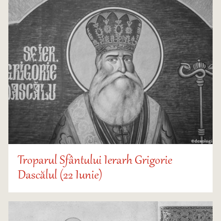
Troparul Sfântului Ierarh Grigorie
Dascălul (22 Iunie)