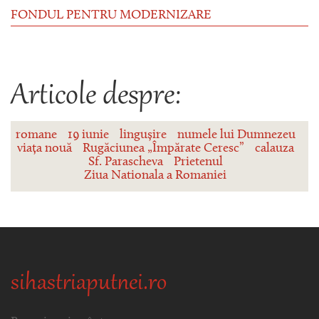
FONDUL PENTRU MODERNIZARE
Articole despre:
romane
19 iunie
lingușire
numele lui Dumnezeu
viața nouă
Rugăciunea „Împărate Ceresc”
calauza
Sf. Parascheva
Prietenul
Ziua Nationala a Romaniei
sihastriaputnei.ro