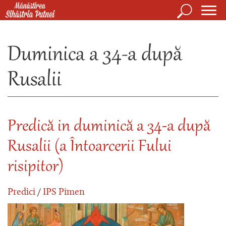
Mergi la conţinutul principal
Căutare
Form
Mănăstirea Sihăstria Putnei
de
Duminica a 34-a după
căuta
Rusalii
Predică in duminică a 34-a după
Rusalii (a Întoarcerii Fului
risipitor)
Predici
/
IPS Pimen