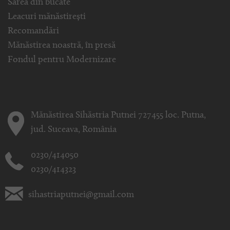
Sarea din bucate
Leacuri mănăstirești
Recomandări
Mănăstirea noastră, în presă
Fondul pentru Modernizare
Mănăstirea Sihăstria Putnei 727455 loc. Putna,
jud. Suceava, România
0230/414050
0230/414323
sihastriaputnei@gmail.com