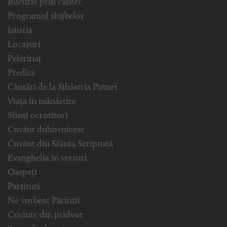
Bucurie prin cântec
Programul slujbelor
Istoria
Locașuri
Pelerinaj
Predici
Cântări de la Sihăstria Putnei
Viața în mănăstire
Sfinți ocrotitori
Cuvânt duhovnicesc
Cuvânt din Sfânta Scriptură
Evanghelia in versuri
Oaspeți
Partituri
Ne vorbesc Părinții
Cuvinte din pridvor