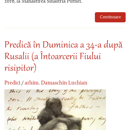
2016, la Mănăstirea Sihăstria Putnei.
Continuare
Predică în Duminica a 34-a după
Rusalii (a Întoarcerii Fiului
risipitor)
Predici
/
arhim. Damaschin Luchian