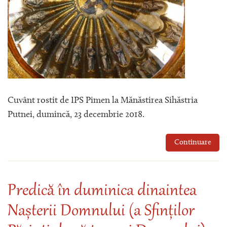
Cuvânt rostit de IPS Pimen la Mănăstirea Sihăstria
Putnei, dumincă, 23 decembrie 2018.
Continuare
Predică în duminica dinaintea
Nașterii Domnului (a Sfinților