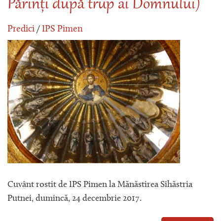
Părinți după trup ai Domnului)
Predici
/
IPS Pimen
Cuvânt rostit de IPS Pimen la Mănăstirea Sihăstria
Putnei, dumincă, 24 decembrie 2017.