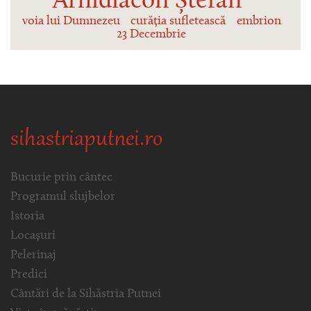
Arhidiacon Ștefan
voia lui Dumnezeu
curăția sufletească
embrion
23 Decembrie
sihastriaputnei.ro
Bucurie prin cântec
Programul slujbelor
Istoria
Locașuri
Pelerinaj
Predici
Cântări de la Sihăstria Putnei