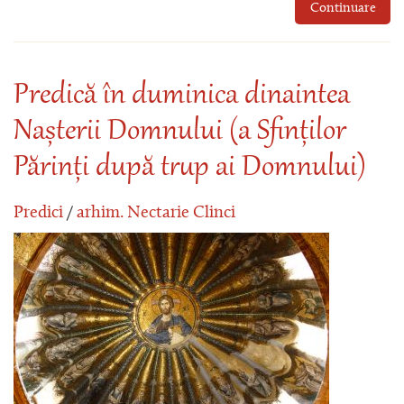
Continuare
Predică în duminica dinaintea
Nașterii Domnului (a Sfinților
Părinți după trup ai Domnului)
Predici
/
arhim. Nectarie Clinci