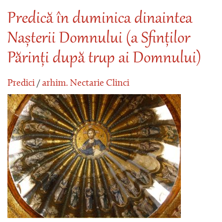
Predică în duminica dinaintea
Nașterii Domnului (a Sfinților
Părinți după trup ai Domnului)
Predici
/
arhim. Nectarie Clinci