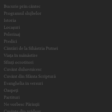
Bucurie prin cântec
Programul slujbelor
Istoria
Locașuri
Pelerinaj
Predici
Cântări de la Sihăstria Putnei
Viața în mănăstire
Sfinți ocrotitori
Cuvânt duhovnicesc
Cuvânt din Sfânta Scriptură
Evanghelia in versuri
Oaspeți
Partituri
Ne vorbesc Părinții
Cuvinte din pridvor