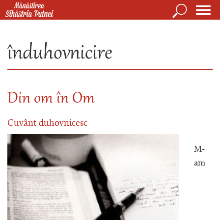
Mergi la conţinutul principal
Căutare
Form
Mănăstirea Sihăstria Putnei
de
înduhovnicire
căuta
Din om în Om
Cuvânt duhovnicesc
M-
am