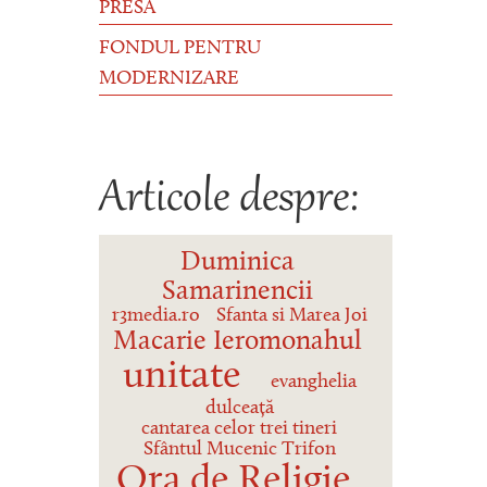
PRESĂ
FONDUL PENTRU
MODERNIZARE
Articole despre:
Duminica
Samarinencii
r3media.ro
Sfanta si Marea Joi
Macarie Ieromonahul
unitate
evanghelia
dulceață
cantarea celor trei tineri
Sfântul Mucenic Trifon
Ora de Religie