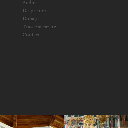
Audio
Despre noi
Donații
Trasee și cazare
Contact