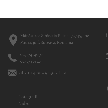
Mănăstirea Sihăstria Putnei 727455 loc.
Î
Putna, jud. Suceava, România
0230/414050
0230/414323
sihastriaputnei@gmail.com
Fotografii
Video