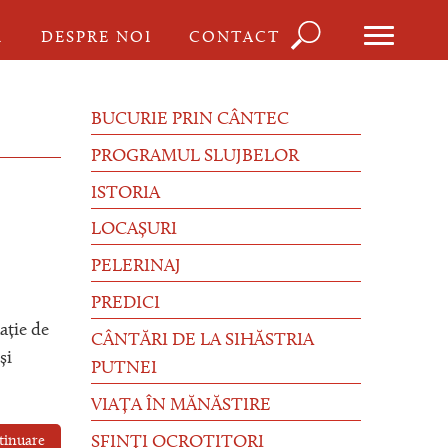
Căutare
I
DESPRE NOI
CONTACT
Formula
de
BUCURIE PRIN CÂNTEC
căutare
PROGRAMUL SLUJBELOR
ISTORIA
LOCAȘURI
PELERINAJ
PREDICI
ație de
CÂNTĂRI DE LA SIHĂSTRIA
și
PUTNEI
VIAȚA ÎN MĂNĂSTIRE
tinuare
SFINȚI OCROTITORI