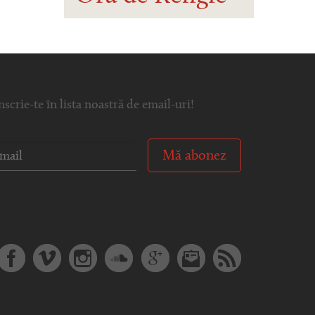
nscrie-te în lista noastră de email-uri!
Mă abonez