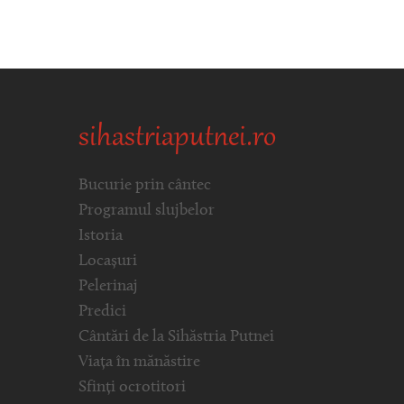
sihastriaputnei.ro
Bucurie prin cântec
Programul slujbelor
Istoria
Locașuri
Pelerinaj
Predici
Cântări de la Sihăstria Putnei
Viața în mănăstire
Sfinți ocrotitori