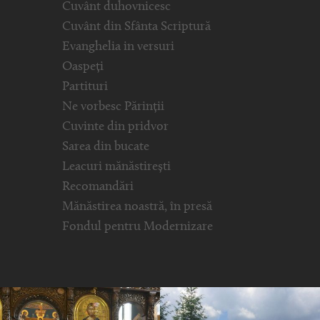
Cuvânt duhovnicesc
Cuvânt din Sfânta Scriptură
Evanghelia in versuri
Oaspeți
Partituri
Ne vorbesc Părinții
Cuvinte din pridvor
Sarea din bucate
Leacuri mănăstirești
Recomandări
Mănăstirea noastră, în presă
Fondul pentru Modernizare