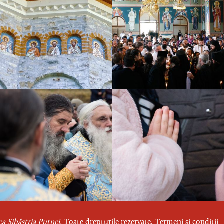
a Sihăstria Putnei.
Toate drepturile rezervate.
Termeni și condiții