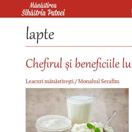
Mergi la conţinutul principal
Mănăstirea Sihăstria Putnei
lapte
Chefirul și beneficiile lu
Leacuri mănăstirești
/
Monahul Serafim