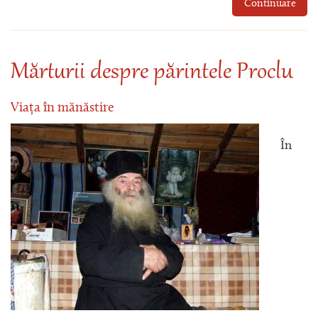
Continuare
Mărturii despre părintele Proclu
Viața în mănăstire
În