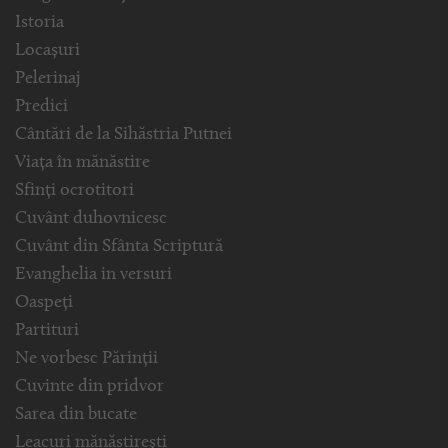
Istoria
Locașuri
Pelerinaj
Predici
Cântări de la Sihăstria Putnei
Viața în mănăstire
Sfinți ocrotitori
Cuvânt duhovnicesc
Cuvânt din Sfânta Scriptură
Evanghelia in versuri
Oaspeți
Partituri
Ne vorbesc Părinții
Cuvinte din pridvor
Sarea din bucate
Leacuri mănăstirești