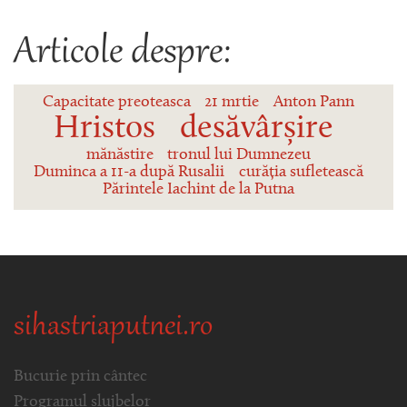
Articole despre:
Capacitate preoteasca
21 mrtie
Anton Pann
Hristos
desăvârșire
mănăstire
tronul lui Dumnezeu
Duminca a 11-a după Rusalii
curăția sufletească
Părintele Iachint de la Putna
sihastriaputnei.ro
Bucurie prin cântec
Programul slujbelor