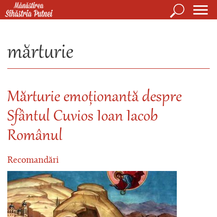
Mergi la conţinutul principal
Căutare
Form
Mănăstirea Sihăstria Putnei
de
mărturie
căuta
Mărturie emoționantă despre
Sfântul Cuvios Ioan Iacob
Românul
Recomandări