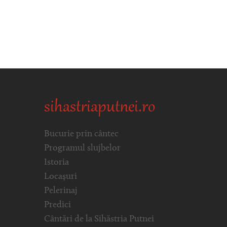
sihastriaputnei.ro
Bucurie prin cântec
Programul slujbelor
Istoria
Locașuri
Pelerinaj
Predici
Cântări de la Sihăstria Putnei