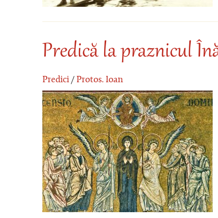
Predică la praznicul În
Predici
/
Protos. Ioan