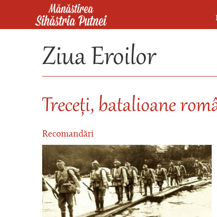
Mergi la conţinutul principal
Mănăstirea Sihăstria Putnei
Ziua Eroilor
Treceți, batalioane rom
Recomandări