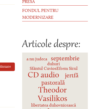
PRESĂ
FONDUL PENTRU
MODERNIZARE
Articole despre:
septembrie
a nu judeca
duhuri
tinuare
Sfântul CuviosEfrem Sirul
CD audio
jertfă
pastorală
Theodor
Vasilikos
libertatea duhovnicească