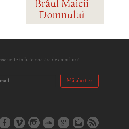
Brâul Maicii
Domnului
nscrie-te în lista noastră de email-uri!
Mă abonez