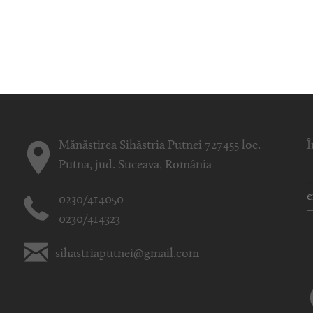
Mănăstirea Sihăstria Putnei 727455 loc.
Î
Putna, jud. Suceava, România
0230/414050
0230/414323
sihastriaputnei@gmail.com