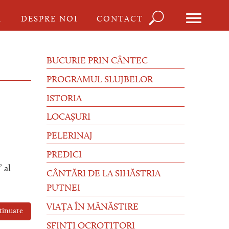
Căutare
I
DESPRE NOI
CONTACT
Formula
de
BUCURIE PRIN CÂNTEC
căutare
PROGRAMUL SLUJBELOR
ISTORIA
LOCAȘURI
PELERINAJ
PREDICI
 al
CÂNTĂRI DE LA SIHĂSTRIA
PUTNEI
VIAȚA ÎN MĂNĂSTIRE
tinuare
SFINȚI OCROTITORI