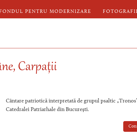
FONDUL PENTRU MODERNIZARE
FOTOGRAFI
âne, Carpații
Cântare patriotică interpretată de grupul psaltic „Tronos”
Catedralei Patriarhale din București.
Con