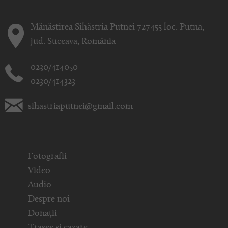
Mănăstirea Sihăstria Putnei 727455 loc. Putna,
jud. Suceava, România
0230/414050
0230/414323
sihastriaputnei@gmail.com
Fotografii
Video
Audio
Despre noi
Donații
Trasee și cazare