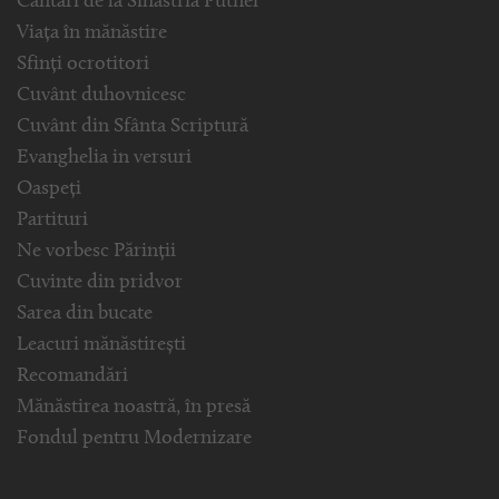
Cântări de la Sihăstria Putnei
Viața în mănăstire
Sfinți ocrotitori
Cuvânt duhovnicesc
Cuvânt din Sfânta Scriptură
Evanghelia in versuri
Oaspeți
Partituri
Ne vorbesc Părinții
Cuvinte din pridvor
Sarea din bucate
Leacuri mănăstirești
Recomandări
Mănăstirea noastră, în presă
Fondul pentru Modernizare