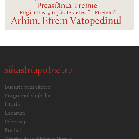
Preasfânta Treime
Rugăciunea „Împărate Ceresc”
Prietenul
Arhim. Efrem Vatopedinul
sihastriaputnei.ro
Bucurie prin cântec
Programul slujbelor
Istoria
Locașuri
Pelerinaj
Predici