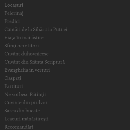
Locașuri
Pelerinaj
Predici
Cântări de la Sihăstria Putnei
Viața în mănăstire
Sfinți ocrotitori
Cuvânt duhovnicesc
Cuvânt din Sfânta Scriptură
Evanghelia in versuri
Oaspeți
Partituri
Ne vorbesc Părinții
Cuvinte din pridvor
Sarea din bucate
Leacuri mănăstirești
Recomandări