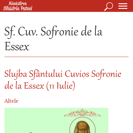
Mergi la conţinutul principal
Căutare
Form
Mănăstirea Sihăstria Putnei
de
Sf. Cuv. Sofronie de la
căuta
Essex
Slujba Sfântului Cuvios Sofronie
de la Essex (11 Iulie)
Altele