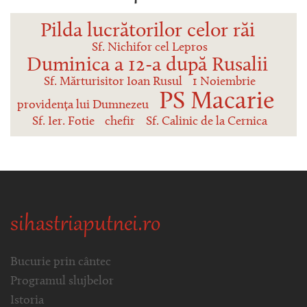
Pilda lucrătorilor celor răi
Sf. Nichifor cel Lepros
Duminica a 12-a după Rusalii
Sf. Mărturisitor Ioan Rusul
1 Noiembrie
PS Macarie
providența lui Dumnezeu
Sf. Ier. Fotie
chefir
Sf. Calinic de la Cernica
sihastriaputnei.ro
Bucurie prin cântec
Programul slujbelor
Istoria