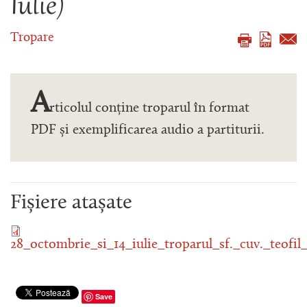
Iulie)
Tropare
A
rticolul conține troparul în format
PDF și exemplificarea audio a partiturii.
Fișiere atașate
28_octombrie_si_14_iulie_troparul_sf._cuv._teofil
Save