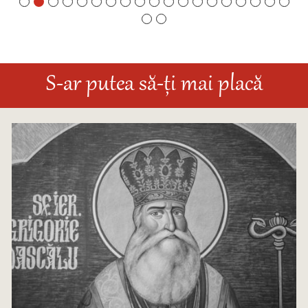
S-ar putea să-ți mai placă