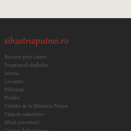
sihastriaputnei.ro
Bucurie prin cântec
Programul slujbelor
Istoria
Locașuri
Pelerinaj
Predici
Cântări de la Sihăstria Putnei
Viața în mănăstire
Sfinți ocrotitori