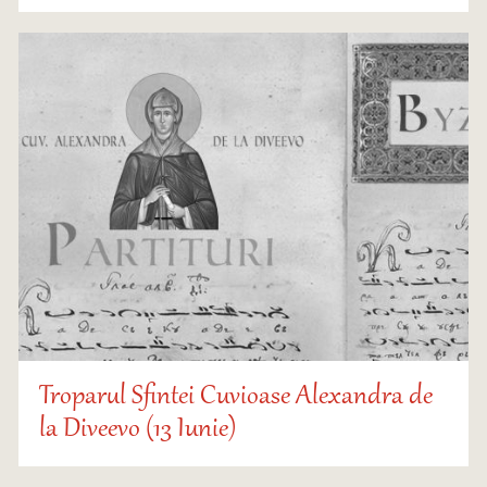
Troparul Sfintei Cuvioase Alexandra de
la Diveevo (13 Iunie)