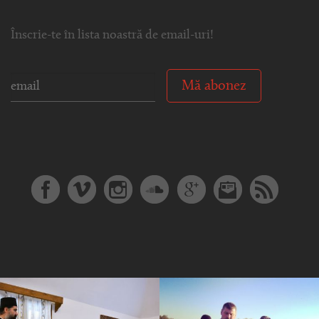
Înscrie-te în lista noastră de email-uri!
Mă abonez