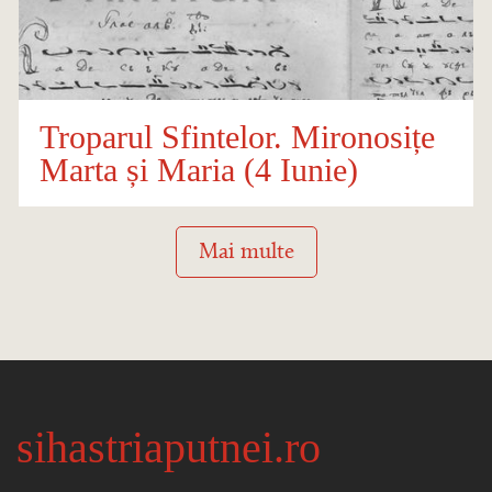
Troparul Sfintelor. Mironosițe
Marta și Maria (4 Iunie)
Mai multe
sihastriaputnei.ro