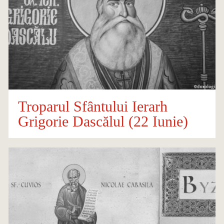
Troparul Sfântului Ierarh
Grigorie Dascălul (22 Iunie)