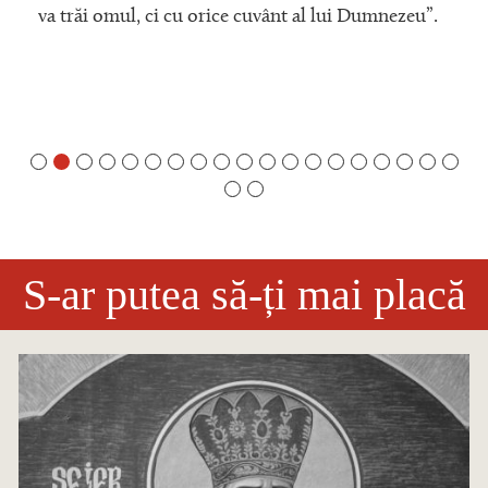
va trăi omul, ci cu orice cuvânt al lui Dumnezeu”.
S-ar putea să-ți mai placă