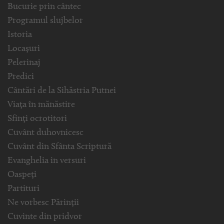
Bucurie prin cântec
Programul slujbelor
Istoria
Locașuri
Pelerinaj
Predici
Cântări de la Sihăstria Putnei
Viața în mănăstire
Sfinți ocrotitori
Cuvânt duhovnicesc
Cuvânt din Sfânta Scriptură
Evanghelia in versuri
Oaspeți
Partituri
Ne vorbesc Părinții
Cuvinte din pridvor