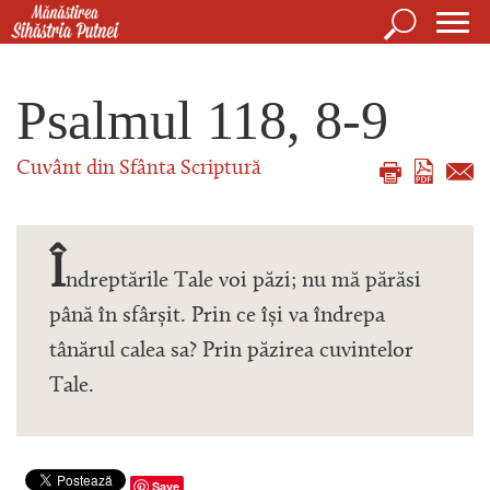
Mergi la conţinutul principal
Căutare
For
Mănăstirea Sihăstria Putnei
de
Psalmul 118, 8-9
căut
Cuvânt din Sfânta Scriptură
Î
ndreptările Tale voi păzi; nu mă părăsi
până în sfârșit. Prin ce își va îndrepa
tânărul calea sa? Prin păzirea cuvintelor
Tale.
Save