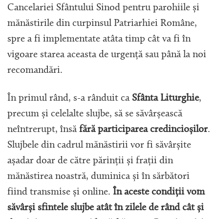
Cancelariei Sfântului Sinod pentru parohiile și
mănăstirile din curpinsul Patriarhiei Române,
spre a fi implementate atâta timp cât va fi în
vigoare starea aceasta de urgență sau până la noi
recomandări.
În primul rând, s-a rânduit ca
Sfânta Liturghie
,
precum și celelalte slujbe, să se săvârșească
neîntrerupt, însă
fără participarea credincioșilor
.
Slujbele din cadrul mănăstirii vor fi săvârșite
așadar doar de către părinții și frații din
mănăstirea noastră, duminica și în sărbători
fiind transmise și online.
În aceste condiții vom
săvârși sfintele slujbe atât în zilele de rând cât și