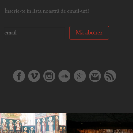
Înscrie-te în lista noastră de email-uri!
Mă abonez