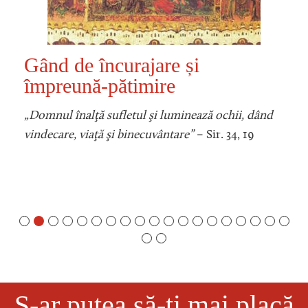
Gând de încurajare și
împreună-pătimire
„Domnul înalţă sufletul şi luminează ochii, dând
vindecare, viaţă şi binecuvântare”
– Sir. 34, 19
S-ar putea să-ți mai placă