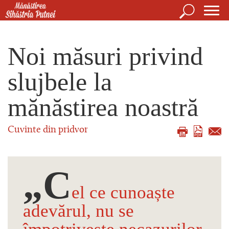
Mergi la conţinutul principal
Căutare
For
Mănăstirea Sihăstria Putnei
de
Noi măsuri privind
căut
slujbele la
mănăstirea noastră
Cuvinte din pridvor
„C
el ce cunoaște
adevărul, nu se