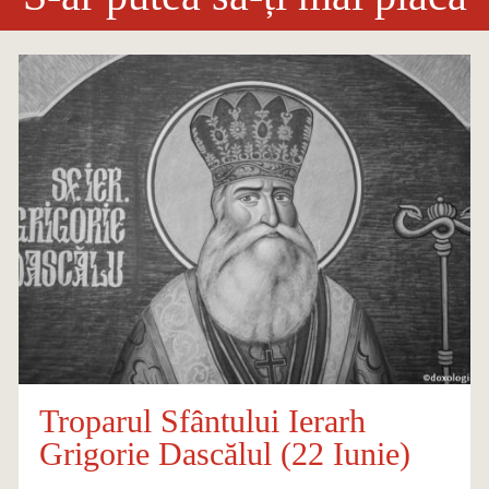
Troparul Sfântului Ierarh
Grigorie Dascălul (22 Iunie)