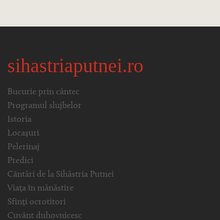
sihastriaputnei.ro
Bucurie prin cântec
Programul slujbelor
Istoria
Locașuri
Pelerinaj
Predici
Cântări de la Sihăstria Putnei
Viața în mănăstire
Sfinți ocrotitori
Cuvânt duhovnicesc