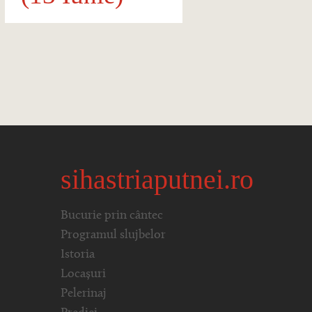
sihastriaputnei.ro
Bucurie prin cântec
Programul slujbelor
Istoria
Locașuri
Pelerinaj