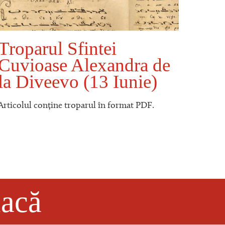
Troparul Sfintei
Tro
Cuvioase Alexandra de
de 
la Diveevo (13 Iunie)
(10
Articolul conține troparul în format PDF.
Artico
lacă