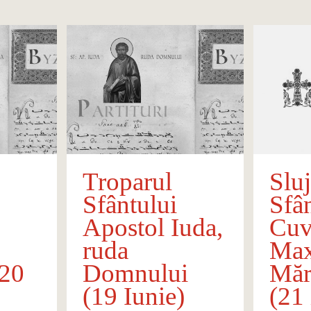
Troparul
Slu
Sfântului
Sfâ
Apostol Iuda,
Cuv
ruda
Ma
(20
Domnului
Mărt
(19 Iunie)
(21 