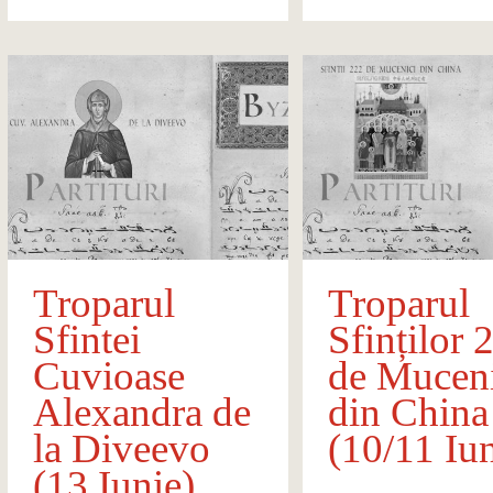
Troparul
Troparul
Sfintei
Sfinților 
Cuvioase
de Muceni
Alexandra de
din China
la Diveevo
(10/11 Iun
(13 Iunie)