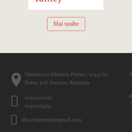
Mai multe
Mănăstirea Sihăstria Putnei 727455 loc.
Î
Putna, jud. Suceava, România
0230/414050
0230/414323
sihastriaputnei@gmail.com