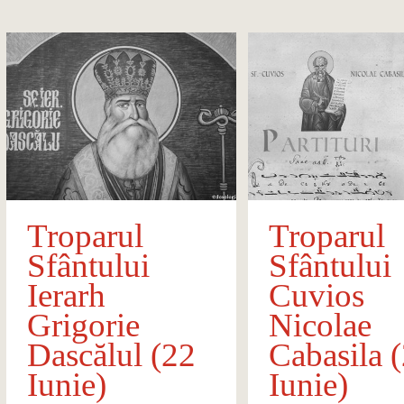
Troparul
Troparul
Sfântului
Sfântului
Ierarh
Cuvios
Grigorie
Nicolae
Dascălul (22
Cabasila 
Iunie)
Iunie)