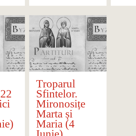
Troparul
222
Sfintelor.
ci
Mironosițe
Marta și
ie)
Maria (4
Iunie)