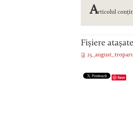
A
rticolul conți
Fișiere atașat
25_august_troparul
Save