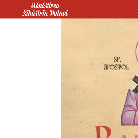
Mergi la conţinutul principal
Mănăstirea Sihăstria Putnei