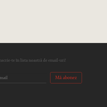
nscrie-te în lista noastră de email-uri!
Mă abonez