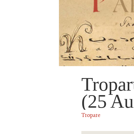
Tropar
(25 Au
Tropare