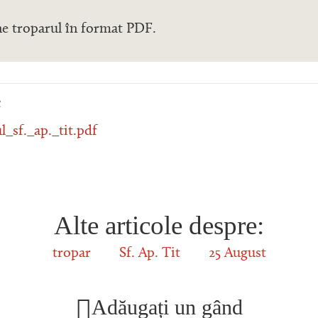
ne troparul în format PDF.
e
_sf._ap._tit.pdf
Alte articole despre:
tropar
Sf. Ap. Tit
25 August
Adăugați un gând