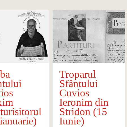
jba
Troparul
ntului
Sfântului
ios
Cuvios
xim
Ieronim din
urisitorul
Stridon (15
ianuarie)
Iunie)