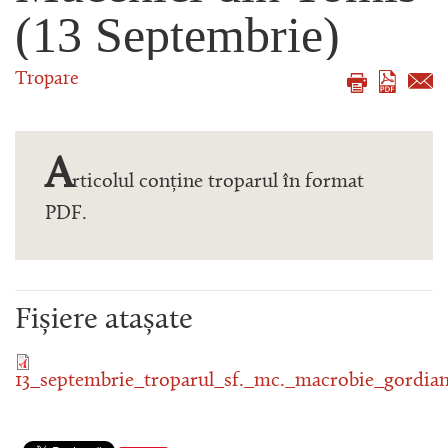
(13 Septembrie)
Tropare
A
rticolul conține troparul în format
PDF.
Fișiere atașate
13_septembrie_troparul_sf._mc._macrobie_gordian_