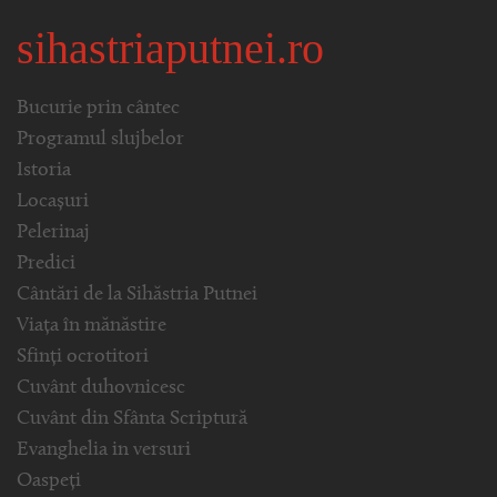
sihastriaputnei.ro
Bucurie prin cântec
Programul slujbelor
Istoria
Locașuri
Pelerinaj
Predici
Cântări de la Sihăstria Putnei
Viața în mănăstire
Sfinți ocrotitori
Cuvânt duhovnicesc
Cuvânt din Sfânta Scriptură
Evanghelia in versuri
Oaspeți