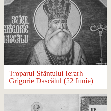
Troparul Sfântului Ierarh
Grigorie Dascălul (22 Iunie)