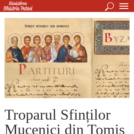
Mergi la conţinutul principal
Căutare
For
Mănăstirea Sihăstria Putnei
de
căut
Troparul Sfinților
Mucenici din Tomis