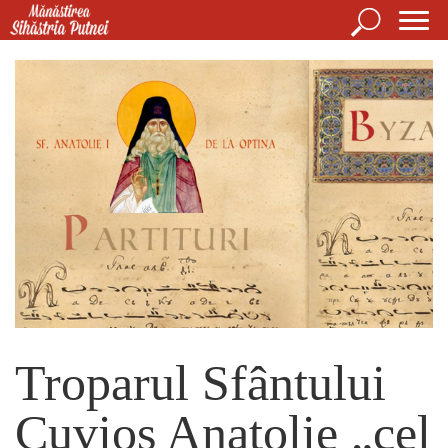
Mergi la conţinutul principal
Căutare
For
Mănăstirea Sihăstria Putnei
de
căut
Troparul Sfântului
Cuvios Anatolie „cel