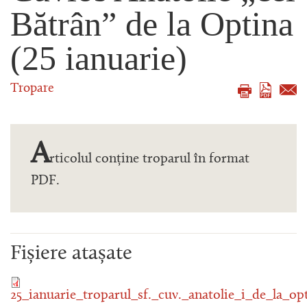
Bătrân” de la Optina
(25 ianuarie)
Tropare
A
rticolul conține troparul în format
PDF.
Fișiere atașate
25_ianuarie_troparul_sf._cuv._anatolie_i_de_la_op