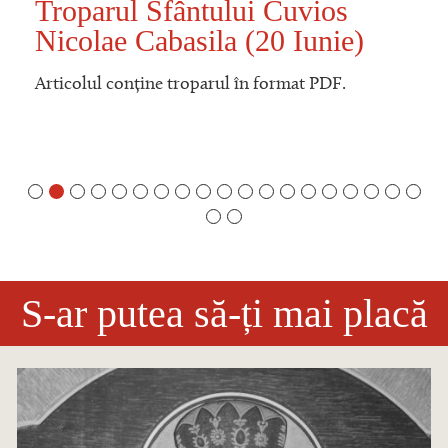
Troparul Sfântului Cuvios
Nicolae Cabasila (20 Iunie)
Articolul conține troparul în format PDF.
S-ar putea să-ți mai placă