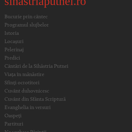
sihastriaputnei.ro
Bucurie prin cântec
Programul slujbelor
Istoria
Locașuri
Pelerinaj
Predici
Cântări de la Sihăstria Putnei
Viața în mănăstire
Sfinți ocrotitori
Cuvânt duhovnicesc
Cuvânt din Sfânta Scriptură
Evanghelia in versuri
Oaspeți
Partituri