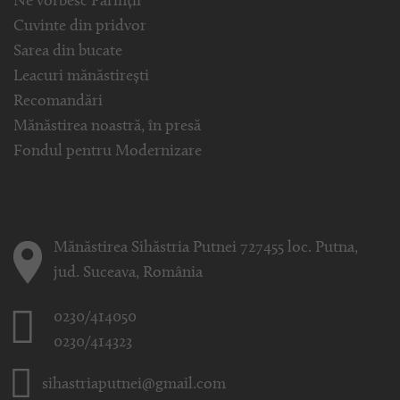
Ne vorbesc Părinții
Cuvinte din pridvor
Sarea din bucate
Leacuri mănăstirești
Recomandări
Mănăstirea noastră, în presă
Fondul pentru Modernizare
Mănăstirea Sihăstria Putnei 727455 loc. Putna,
jud. Suceava, România
0230/414050
0230/414323
sihastriaputnei@gmail.com