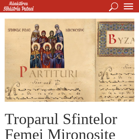
Mergi la conţinutul principal
Căutare
For
Mănăstirea Sihăstria Putnei
de
căut
Troparul Sfintelor
Femei Mironosițe