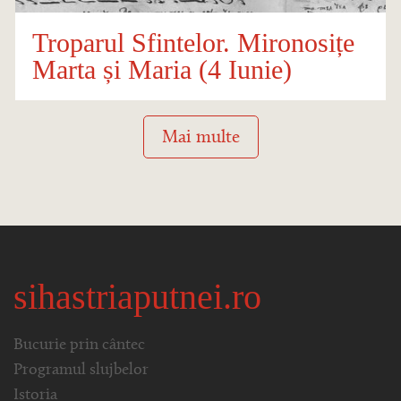
Troparul Sfintelor. Mironosițe
Marta și Maria (4 Iunie)
Mai multe
sihastriaputnei.ro
Bucurie prin cântec
Programul slujbelor
Istoria