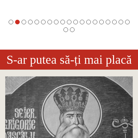
S-ar putea să-ți mai placă