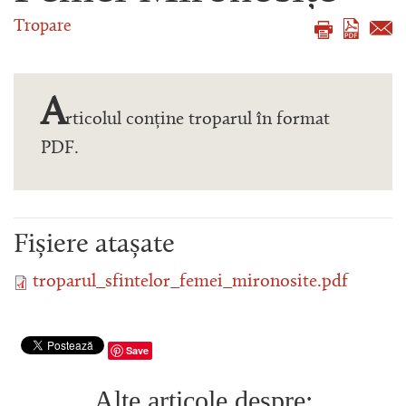
Tropare
A
rticolul conține troparul în format
PDF.
Fișiere atașate
troparul_sfintelor_femei_mironosite.pdf
Save
Alte articole despre: