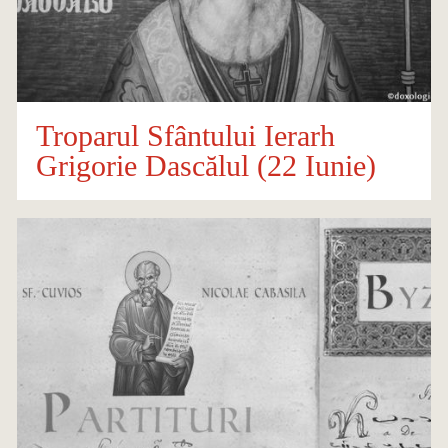
Troparul Sfântului Ierarh
Grigorie Dascălul (22 Iunie)