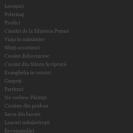
Locașuri
Pelerinaj
Predici
Cântări de la Sihăstria Putnei
Viața în mănăstire
Sfinți ocrotitori
Cuvânt duhovnicesc
Cuvânt din Sfânta Scriptură
Evanghelia in versuri
Oaspeți
Partituri
Ne vorbesc Părinții
Cuvinte din pridvor
Sarea din bucate
Leacuri mănăstirești
Recomandări