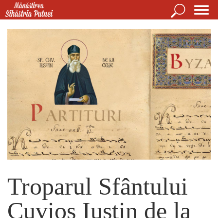
Mergi la conţinutul principal
Căutare
For
Mănăstirea Sihăstria Putnei
de
căut
Troparul Sfântului
Cuvios Iustin de la