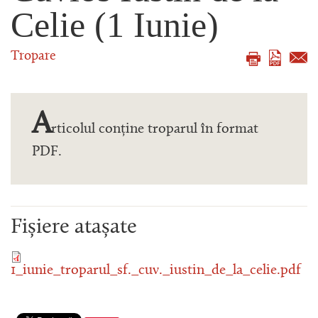
Celie (1 Iunie)
Tropare
A
rticolul conține troparul în format
PDF.
Fișiere atașate
1_iunie_troparul_sf._cuv._iustin_de_la_celie.pdf