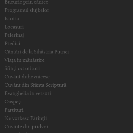
Bucurie prin cântec
Programul slujbelor
Istoria
Locașuri
Pelerinaj
Predici
Cântări de la Sihăstria Putnei
Viața în mănăstire
Sfinți ocrotitori
Cuvânt duhovnicesc
Cuvânt din Sfânta Scriptură
Evanghelia in versuri
Oaspeți
Partituri
Ne vorbesc Părinții
Cuvinte din pridvor