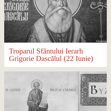
Troparul Sfântului Ierarh
Grigorie Dascălul (22 Iunie)