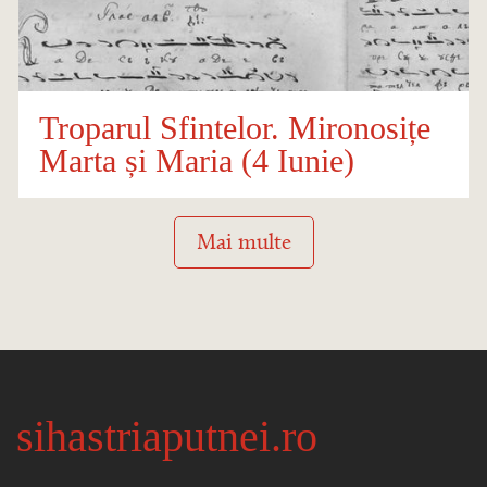
Troparul Sfintelor. Mironosițe
Marta și Maria (4 Iunie)
Mai multe
sihastriaputnei.ro