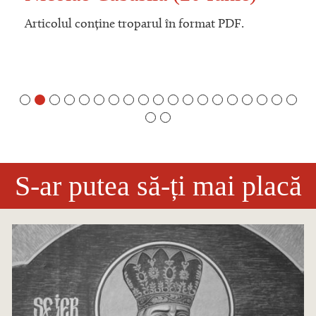
Articolul conține troparul în format PDF.
S-ar putea să-ți mai placă