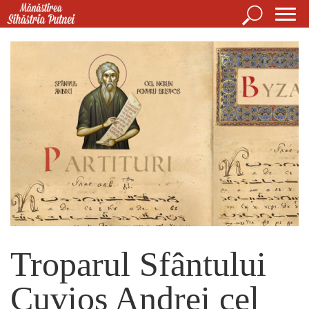
Mergi la conţinutul principal
Căutare
For
Mănăstirea Sihăstria Putnei
de
căut
Troparul Sfântului
Cuvios Andrei cel