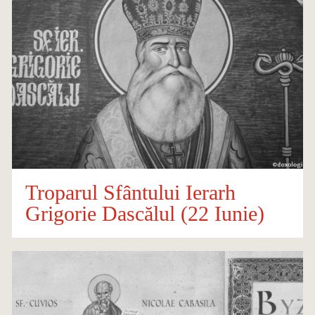
Troparul Sfântului Ierarh
Grigorie Dascălul (22 Iunie)