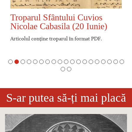
Troparul Sfântului Cuvios
Nicolae Cabasila (20 Iunie)
Articolul conține troparul în format PDF.
S-ar putea să-ți mai placă