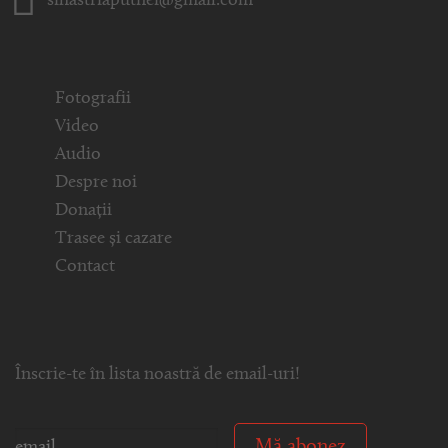
sihastriaputnei@gmail.com
Fotografii
Video
Audio
Despre noi
Donații
Trasee și cazare
Contact
Înscrie-te în lista noastră de email-uri!
Mă abonez