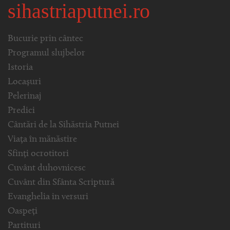
sihastriaputnei.ro
Bucurie prin cântec
Programul slujbelor
Istoria
Locașuri
Pelerinaj
Predici
Cântări de la Sihăstria Putnei
Viața în mănăstire
Sfinți ocrotitori
Cuvânt duhovnicesc
Cuvânt din Sfânta Scriptură
Evanghelia in versuri
Oaspeți
Partituri