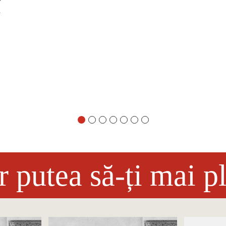
l
r putea să-ți mai p