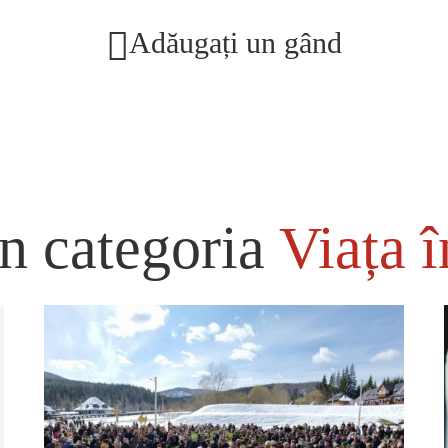
Adăugați un gând
n categoria
Viața î