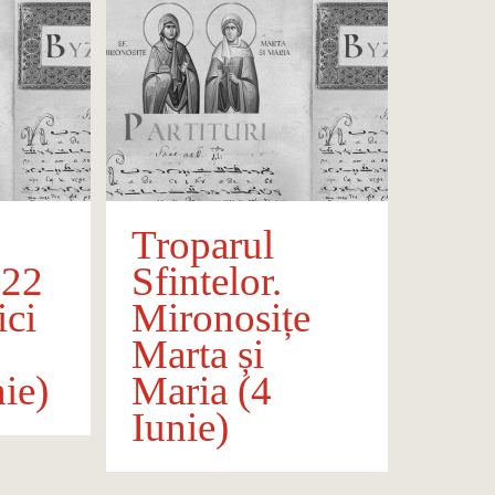
Troparul
222
Sfintelor.
ci
Mironosițe
Marta și
ie)
Maria (4
Iunie)