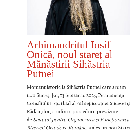
Arhimandritul Iosif
Onică, noul stareț al
Ă
Mănăstirii Sihăstria
Putnei
A
Moment istoric la Sihăstria Putnei care are un
IRI
nou Stareț. Joi, 13 februarie 2025, Permanența
EI
Consiliului Eparhial al Arhiepiscopiei Sucevei ș
Rădăuților, conform procedurii prevăzute
Ă ŞI
de
Statutul pentru Organizarea și Funcționarea
STIRI
Bisericii Ortodoxe Române,
a ales un nou Stare