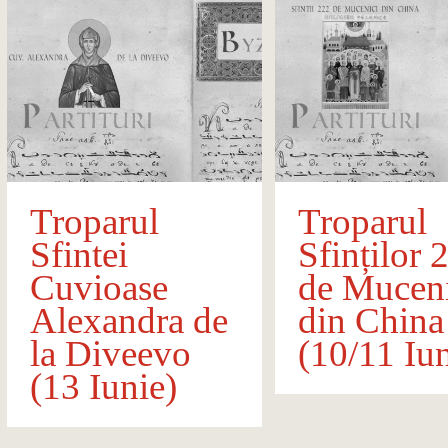
Troparul
Troparul
Sfintei
Sfinților 
Cuvioase
de Muceni
Alexandra de
din China
la Diveevo
(10/11 Iun
(13 Iunie)