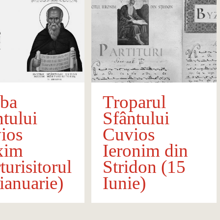
jba
Troparul
ntului
Sfântului
ios
Cuvios
xim
Ieronim din
urisitorul
Stridon (15
ianuarie)
Iunie)