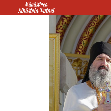
Mergi la conţinutul principal
Mănăstirea Sihăstria Putnei