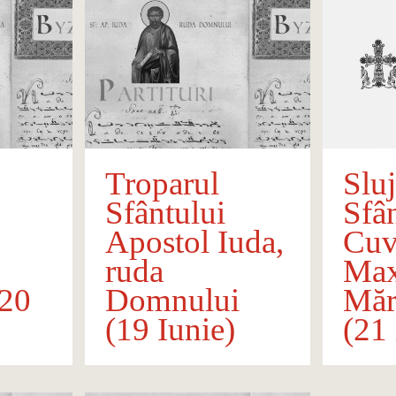
Troparul
Slu
Sfântului
Sfâ
Apostol Iuda,
Cuv
ruda
Ma
(20
Domnului
Mărt
(19 Iunie)
(21 