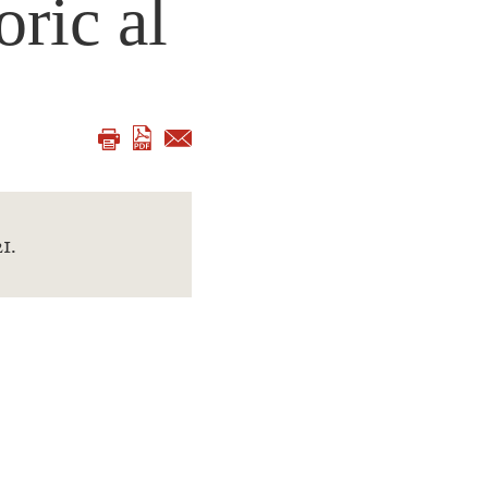
oric al
1.