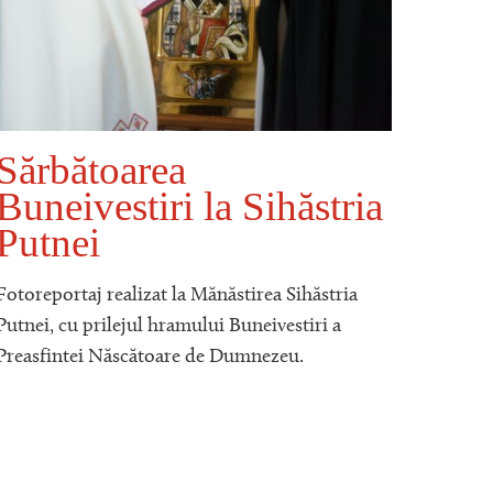
Sărbătoarea
Buneivestiri la Sihăstria
Moa
Putnei
Ier
Sih
Fotoreportaj realizat la Mănăstirea Sihăstria
hra
Putnei, cu prilejul hramului Buneivestiri a
Preasfintei Născătoare de Dumnezeu.
„
C
a
num
Haru
ta,
S
cuvi