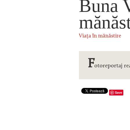
Buna Ve
mănăst
Viața în mănăstire
F
otoreportaj rea
Save