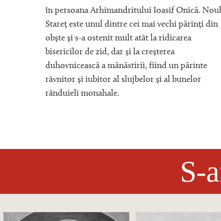
în persoana Arhimandritului Ioasif Onică. Nou
Stareț este unul dintre cei mai vechi părinți din
obște și s-a ostenit mult atât la ridicarea
bisericilor de zid, dar și la creșterea
duhovnicească a mănăstirii, fiind un părinte
râvnitor și iubitor al slujbelor și al bunelor
rânduieli monahale.
S-a