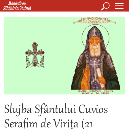
Mergi la conţinutul principal
Căutare
Form
Mănăstirea Sihăstria Putnei
de
căuta
Slujba Sfântului Cuvios
Serafim de Virița (21