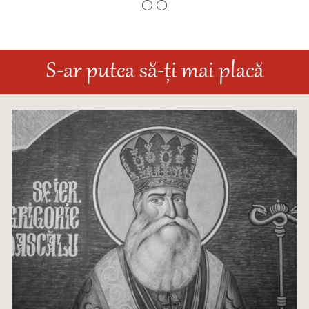
S-ar putea să-ți mai placă