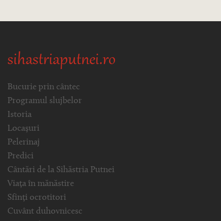
sihastriaputnei.ro
Bucurie prin cântec
Programul slujbelor
Istoria
Locașuri
Pelerinaj
Predici
Cântări de la Sihăstria Putnei
Viața în mănăstire
Sfinți ocrotitori
Cuvânt duhovnicesc