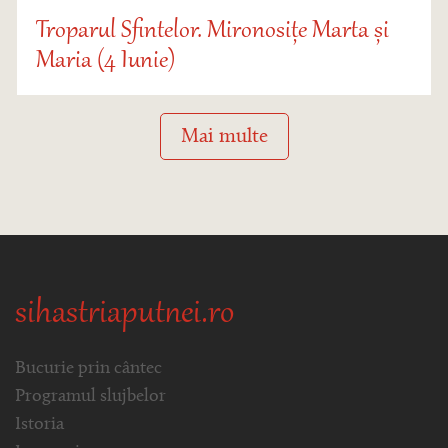
Troparul Sfintelor. Mironosițe Marta și
Maria (4 Iunie)
Mai multe
sihastriaputnei.ro
Bucurie prin cântec
Programul slujbelor
Istoria