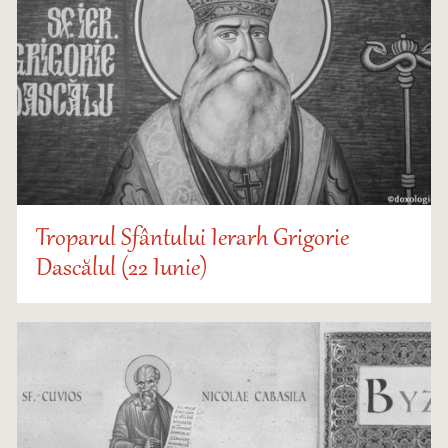
Troparul Sfântului Ierarh Grigorie
Dascălul (22 Iunie)