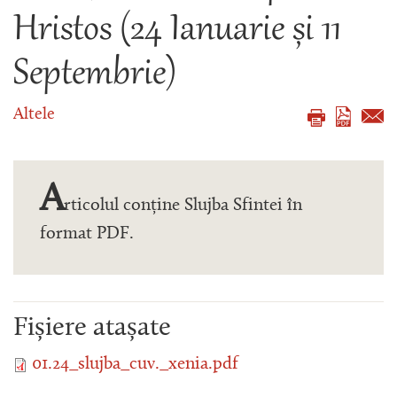
Hristos (24 Ianuarie și 11
Septembrie)
Altele
A
rticolul conține Slujba Sfintei în
format PDF.
Fișiere atașate
01.24_slujba_cuv._xenia.pdf