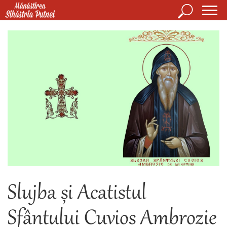
Mergi la conţinutul principal
Căutare
Form
Mănăstirea Sihăstria Putnei
de
căuta
Slujba și Acatistul
Sfântului Cuvios Ambrozie