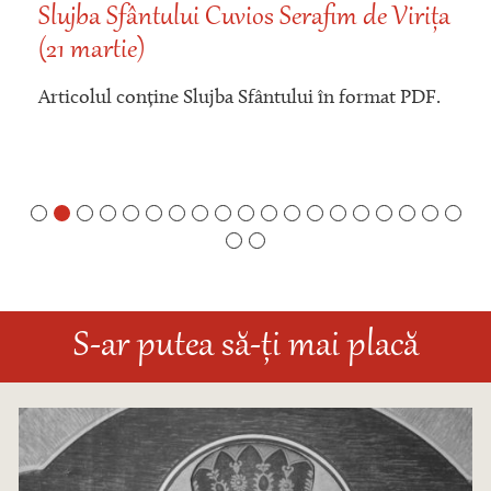
Slujba Sfântului Cuvios Serafim de Virița
(21 martie)
Articolul conține Slujba Sfântului în format PDF.
S-ar putea să-ți mai placă