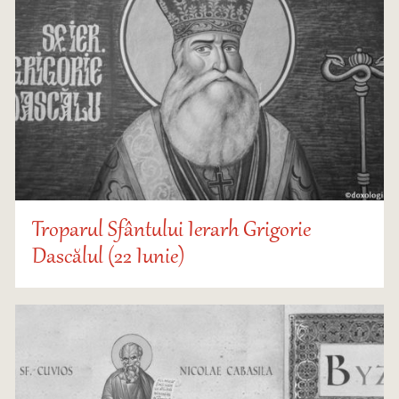
Troparul Sfântului Ierarh Grigorie
Dascălul (22 Iunie)