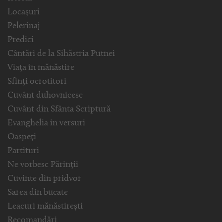
Locașuri
Pelerinaj
Predici
Cântări de la Sihăstria Putnei
Viața în mănăstire
Sfinți ocrotitori
Cuvânt duhovnicesc
Cuvânt din Sfânta Scriptură
Evanghelia in versuri
Oaspeți
Partituri
Ne vorbesc Părinții
Cuvinte din pridvor
Sarea din bucate
Leacuri mănăstirești
Recomandări