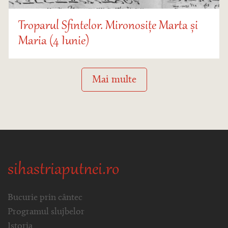
Troparul Sfintelor. Mironosițe Marta și
Maria (4 Iunie)
Mai multe
sihastriaputnei.ro
Bucurie prin cântec
Programul slujbelor
Istoria