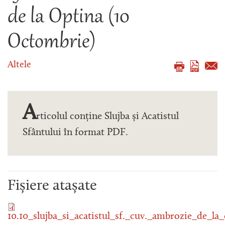
de la Optina (10
Octombrie)
Altele
A
rticolul conține Slujba și Acatistul
Sfântului în format PDF.
Fișiere atașate
10.10_slujba_si_acatistul_sf._cuv._ambrozie_de_la