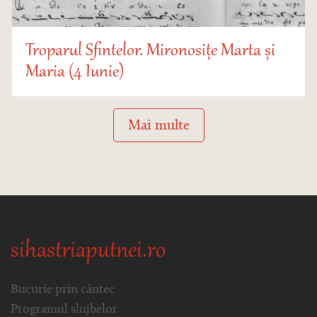
Troparul Sfintelor. Mironosițe Marta și
Maria (4 Iunie)
Mai multe
sihastriaputnei.ro
Bucurie prin cântec
Programul slujbelor