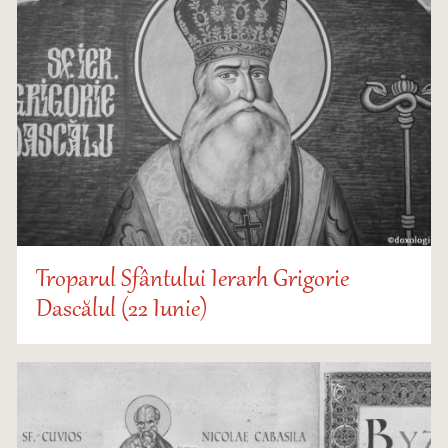
Troparul Sfântului Ierarh Grigorie
Dascălul (22 Iunie)