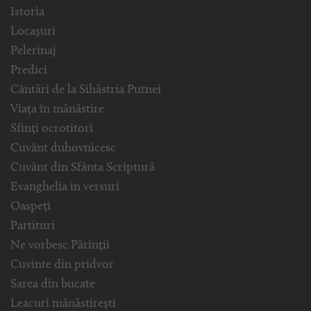
Istoria
Locașuri
Pelerinaj
Predici
Cântări de la Sihăstria Putnei
Viața în mănăstire
Sfinți ocrotitori
Cuvânt duhovnicesc
Cuvânt din Sfânta Scriptură
Evanghelia in versuri
Oaspeți
Partituri
Ne vorbesc Părinții
Cuvinte din pridvor
Sarea din bucate
Leacuri mănăstirești