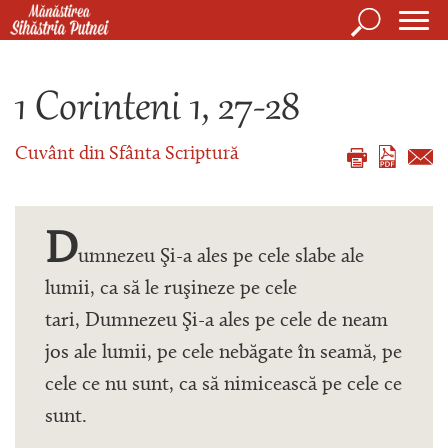
Mergi la conţinutul principal
Căutare
Form
Mănăstirea Sihăstria Putnei
de
1 Corinteni 1, 27-28
căuta
Cuvânt din Sfânta Scriptură
D
umnezeu Şi-a ales pe cele slabe ale
lumii, ca să le ruşineze pe cele
tari, Dumnezeu Şi-a ales pe cele de neam
jos ale lumii, pe cele nebăgate în seamă, pe
cele ce nu sunt, ca să nimicească pe cele ce
sunt.