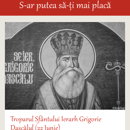
S-ar putea să-ți mai placă
Troparul Sfântului Ierarh Grigorie
Dascălul (22 Iunie)