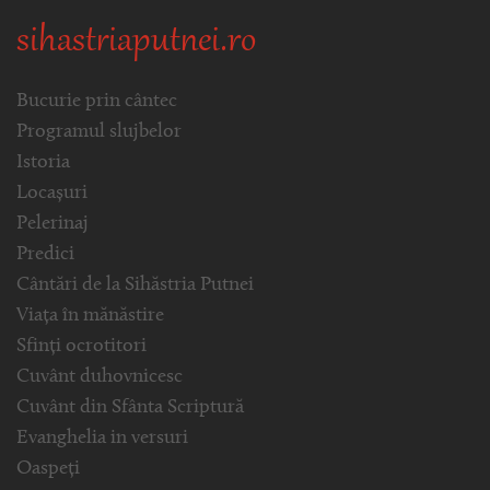
sihastriaputnei.ro
Bucurie prin cântec
Programul slujbelor
Istoria
Locașuri
Pelerinaj
Predici
Cântări de la Sihăstria Putnei
Viața în mănăstire
Sfinți ocrotitori
Cuvânt duhovnicesc
Cuvânt din Sfânta Scriptură
Evanghelia in versuri
Oaspeți