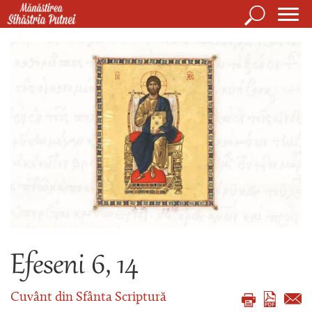
Mergi la conţinutul principal
Căutare
Form
Mănăstirea Sihăstria Putnei
de
căuta
Efeseni 6, 14
Cuvânt din Sfânta Scriptură