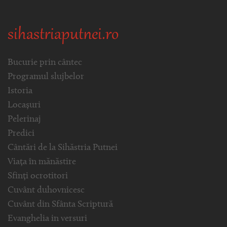
sihastriaputnei.ro
Bucurie prin cântec
Programul slujbelor
Istoria
Locașuri
Pelerinaj
Predici
Cântări de la Sihăstria Putnei
Viața în mănăstire
Sfinți ocrotitori
Cuvânt duhovnicesc
Cuvânt din Sfânta Scriptură
Evanghelia in versuri