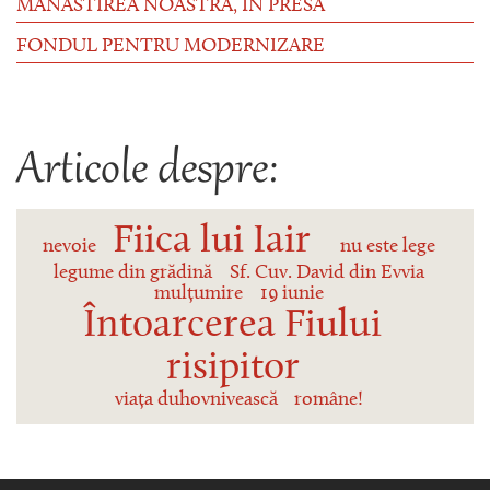
MĂNĂSTIREA NOASTRĂ, ÎN PRESĂ
FONDUL PENTRU MODERNIZARE
Articole despre:
Fiica lui Iair
nevoie
nu este lege
legume din grădină
Sf. Cuv. David din Evvia
mulțumire
19 iunie
Întoarcerea Fiului
risipitor
viața duhovnivească
române!