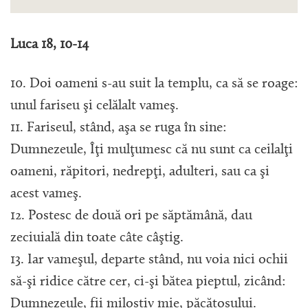
Luca 18, 10-14
10. Doi oameni s-au suit la templu, ca să se roage:
unul fariseu şi celălalt vameş.
11. Fariseul, stând, aşa se ruga în sine:
Dumnezeule, Îţi mulţumesc că nu sunt ca ceilalţi
oameni, răpitori, nedrepţi, adulteri, sau ca şi
acest vameş.
12. Postesc de două ori pe săptămână, dau
zeciuială din toate câte câştig.
13. Iar vameşul, departe stând, nu voia nici ochii
să-şi ridice către cer, ci-şi bătea pieptul, zicând:
Dumnezeule, fii milostiv mie, păcătosului.