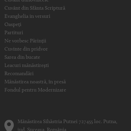
Cuvânt duhovnicesc
Cuvânt din Sfânta Scriptură
Evanghelia in versuri
Oaspeți
Partituri
Ne vorbesc Părinții
Cuvinte din pridvor
Sarea din bucate
Leacuri mănăstirești
Recomandări
Mănăstirea noastră, în presă
Fondul pentru Modernizare
Mănăstirea Sihăstria Putnei 727455 loc. Putna,
jud. Suceava, România