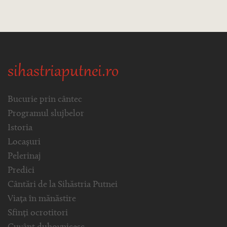
sihastriaputnei.ro
Bucurie prin cântec
Programul slujbelor
Istoria
Locașuri
Pelerinaj
Predici
Cântări de la Sihăstria Putnei
Viața în mănăstire
Sfinți ocrotitori