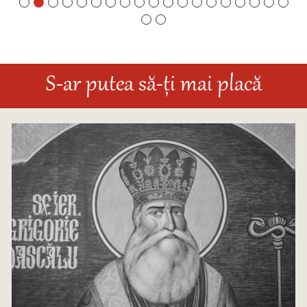
S-ar putea să-ți mai placă