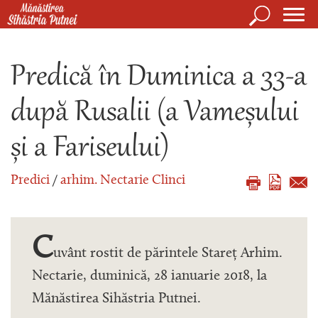
Mergi la conţinutul principal
Căutare
Form
Mănăstirea Sihăstria Putnei
de
Predică în Duminica a 33-a
căuta
după Rusalii (a Vameșului
și a Fariseului)
Predici
/
arhim. Nectarie Clinci
C
uvânt rostit de părintele Stareț Arhim.
Nectarie, duminică, 28 ianuarie 2018, la
Mănăstirea Sihăstria Putnei.