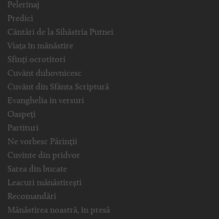
Pelerinaj
Predici
Cântări de la Sihăstria Putnei
Viața în mănăstire
Sfinți ocrotitori
Cuvânt duhovnicesc
Cuvânt din Sfânta Scriptură
Evanghelia in versuri
Oaspeți
Partituri
Ne vorbesc Părinții
Cuvinte din pridvor
Sarea din bucate
Leacuri mănăstirești
Recomandări
Mănăstirea noastră, în presă