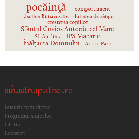
pocăinţă
comportament
biserica Bunavestire
donarea de sânge
creșterea copiilor
Sfântul Cuvios Antonie cel Mare
IPS Macarie
Sf. Ap. Iuda
Înălțarea Domnului
Anton Pann
sihastriaputnei.ro
Bucurie prin cântec
Programul slujbelor
Istoria
Locașuri