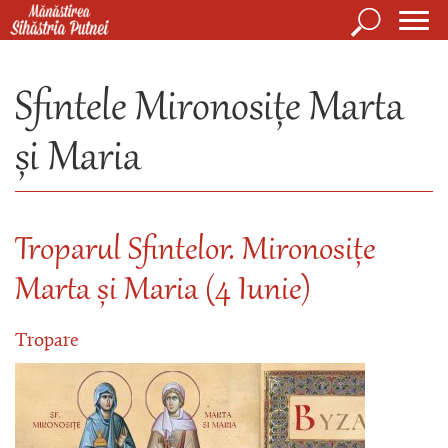
Mergi la conţinutul principal
Căutare
Form
Mănăstirea Sihăstria Putnei
de
Sfintele Mironosițe Marta
căuta
și Maria
Troparul Sfintelor. Mironosițe
Marta și Maria (4 Iunie)
Tropare